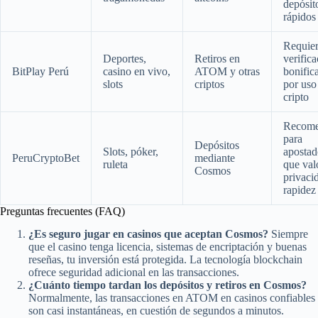
depósit
rápidos
Requie
Deportes,
Retiros en
verifica
BitPlay Perú
casino en vivo,
ATOM y otras
bonific
slots
criptos
por uso
cripto
Recom
para
Depósitos
Slots, póker,
apostad
PeruCryptoBet
mediante
ruleta
que val
Cosmos
privaci
rapidez
Preguntas frecuentes (FAQ)
¿Es seguro jugar en casinos que aceptan Cosmos?
Siempre
que el casino tenga licencia, sistemas de encriptación y buenas
reseñas, tu inversión está protegida. La tecnología blockchain
ofrece seguridad adicional en las transacciones.
¿Cuánto tiempo tardan los depósitos y retiros en Cosmos?
Normalmente, las transacciones en ATOM en casinos confiables
son casi instantáneas, en cuestión de segundos a minutos.