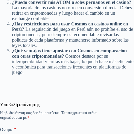
¿Puedo convertir mis ATOM a soles peruanos en el casino?
La mayoría de los casinos no ofrecen conversión directa. Debes
retirar en criptomonedas y luego hacer el cambio en un
exchange confiable.
¿Hay restricciones para usar Cosmos en casinos online en
Perú?
La regulación del juego en Perú aún no prohíbe el uso de
criptomonedas, pero siempre es recomendable revisar las
políticas de cada plataforma y mantenerse informado sobre las
leyes locales.
¿Qué ventajas tiene apostar con Cosmos en comparación
con otras criptomonedas?
Cosmos destaca por su
interoperabilidad y tarifas más bajas, lo que la hace más eficiente
y económica para transacciones frecuentes en plataformas de
juego.
Υποβολή απάντησης
Η ηλ. διεύθυνση σας δεν δημοσιεύεται.
Τα υποχρεωτικά πεδία
σημειώνονται με
*
Όνομα
*