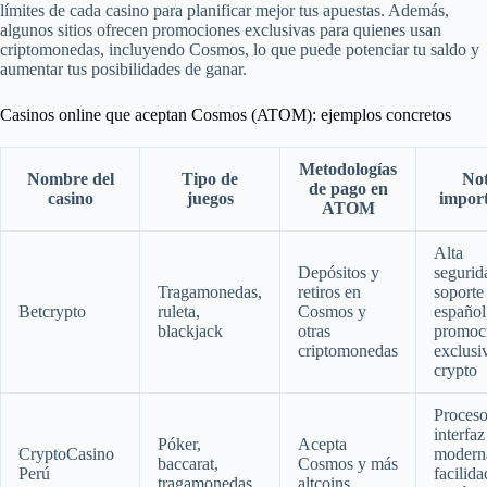
límites de cada casino para planificar mejor tus apuestas. Además,
algunos sitios ofrecen promociones exclusivas para quienes usan
criptomonedas, incluyendo Cosmos, lo que puede potenciar tu saldo y
aumentar tus posibilidades de ganar.
Casinos online que aceptan Cosmos (ATOM): ejemplos concretos
Metodologías
Nombre del
Tipo de
No
de pago en
casino
juegos
impor
ATOM
Alta
Depósitos y
segurid
Tragamonedas,
retiros en
soporte
Betcrypto
ruleta,
Cosmos y
español
blackjack
otras
promoc
criptomonedas
exclusi
crypto
Proceso
interfaz
Póker,
Acepta
CryptoCasino
modern
baccarat,
Cosmos y más
Perú
facilida
tragamonedas
altcoins