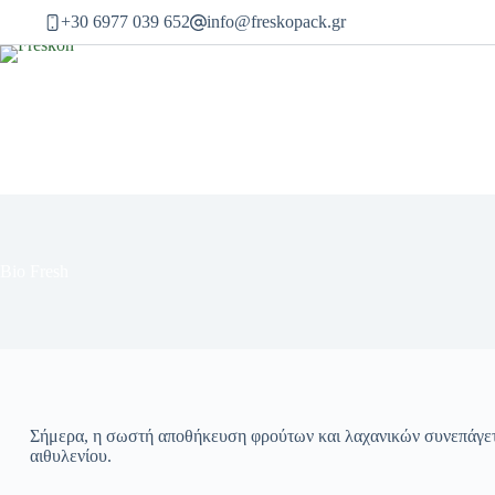
Μετάβαση
+30 6977 039 652
info@freskopack.gr
στο
περιεχόμενο
Bio Fresh
Σήμερα, η σωστή αποθήκευση φρούτων και λαχανικών συνεπάγετα
αιθυλενίου.