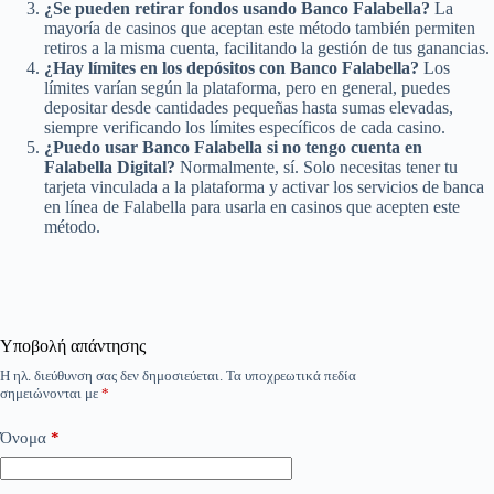
¿Se pueden retirar fondos usando Banco Falabella?
La
mayoría de casinos que aceptan este método también permiten
retiros a la misma cuenta, facilitando la gestión de tus ganancias.
¿Hay límites en los depósitos con Banco Falabella?
Los
límites varían según la plataforma, pero en general, puedes
depositar desde cantidades pequeñas hasta sumas elevadas,
siempre verificando los límites específicos de cada casino.
¿Puedo usar Banco Falabella si no tengo cuenta en
Falabella Digital?
Normalmente, sí. Solo necesitas tener tu
tarjeta vinculada a la plataforma y activar los servicios de banca
en línea de Falabella para usarla en casinos que acepten este
método.
Υποβολή απάντησης
Η ηλ. διεύθυνση σας δεν δημοσιεύεται.
Τα υποχρεωτικά πεδία
σημειώνονται με
*
Όνομα
*