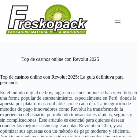
Μετάβαση
στο
περιεχόμενο
Top de casinos online con Revolut 2025
Top de casinos online con Revolut 2025: La guía definitiva para
peruanos
En el mundo digital de hoy, jugar en casinos online se ha convertido en
una forma popular de entretenimiento, especialmente en Perú, donde la
apuesta por plataformas confiables crece cada día. La integración de
métodos de pago innovadores como Revolut ha transformado la
experiencia del usuario, permitiendo transacciones rápidas, seguras y
sin complicaciones. Este artículo es esencial para quienes desean
conocer los mejores casinos que aceptan Revolut en 2025, y así
optimizar sus apuestas con un método de pago moderno y eficiente.
Aquí te presentamos información práctica y ejemplos concretos para