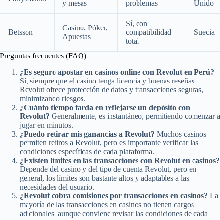
y mesas
problemas
Unido
Sí, con
Casino, Póker,
Betsson
compatibilidad
Suecia
Apuestas
total
Preguntas frecuentes (FAQ)
¿Es seguro apostar en casinos online con Revolut en Perú?
Sí, siempre que el casino tenga licencia y buenas reseñas.
Revolut ofrece protección de datos y transacciones seguras,
minimizando riesgos.
¿Cuánto tiempo tarda en reflejarse un depósito con
Revolut?
Generalmente, es instantáneo, permitiendo comenzar a
jugar en minutos.
¿Puedo retirar mis ganancias a Revolut?
Muchos casinos
permiten retiros a Revolut, pero es importante verificar las
condiciones específicas de cada plataforma.
¿Existen límites en las transacciones con Revolut en casinos?
Depende del casino y del tipo de cuenta Revolut, pero en
general, los límites son bastante altos y adaptables a las
necesidades del usuario.
¿Revolut cobra comisiones por transacciones en casinos?
La
mayoría de las transacciones en casinos no tienen cargos
adicionales, aunque conviene revisar las condiciones de cada