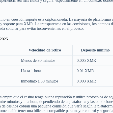
periencia sea más fluida y segura, especialmente en un contexto donde 
 casino en cuestión soporte esta criptomoneda. La mayoría de plataform
 y soporte para XMR. La transparencia en las comisiones, los tiempos d
eda solicitar para evitar inconvenientes en el proceso.
 2025
Velocidad de retiro
Depósito mínimo
Menos de 30 minutos
0.005 XMR
Hasta 1 hora
0.01 XMR
Inmediato a 30 minutos
0.003 XMR
 siempre que el casino tenga buena reputación y utilice protocolos de s
tre minutos y una hora, dependiendo de la plataforma y las condiciones
de casinos cobran una pequeña comisión que varía según la plataform
omendable tener una billetera compatible para mayor control y segurid