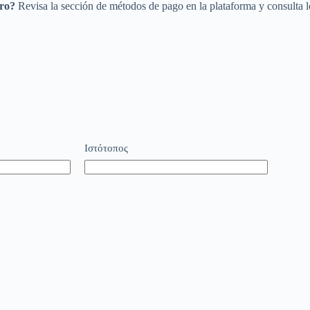
iro?
Revisa la sección de métodos de pago en la plataforma y consulta 
Ιστότοπος