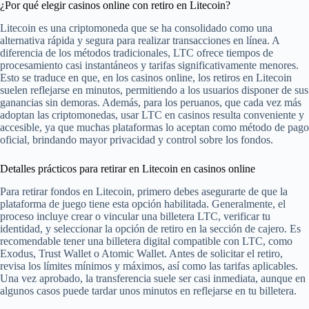
¿Por qué elegir casinos online con retiro en Litecoin?
Litecoin es una criptomoneda que se ha consolidado como una
alternativa rápida y segura para realizar transacciones en línea. A
diferencia de los métodos tradicionales, LTC ofrece tiempos de
procesamiento casi instantáneos y tarifas significativamente menores.
Esto se traduce en que, en los casinos online, los retiros en Litecoin
suelen reflejarse en minutos, permitiendo a los usuarios disponer de sus
ganancias sin demoras. Además, para los peruanos, que cada vez más
adoptan las criptomonedas, usar LTC en casinos resulta conveniente y
accesible, ya que muchas plataformas lo aceptan como método de pago
oficial, brindando mayor privacidad y control sobre los fondos.
Detalles prácticos para retirar en Litecoin en casinos online
Para retirar fondos en Litecoin, primero debes asegurarte de que la
plataforma de juego tiene esta opción habilitada. Generalmente, el
proceso incluye crear o vincular una billetera LTC, verificar tu
identidad, y seleccionar la opción de retiro en la sección de cajero. Es
recomendable tener una billetera digital compatible con LTC, como
Exodus, Trust Wallet o Atomic Wallet. Antes de solicitar el retiro,
revisa los límites mínimos y máximos, así como las tarifas aplicables.
Una vez aprobado, la transferencia suele ser casi inmediata, aunque en
algunos casos puede tardar unos minutos en reflejarse en tu billetera.