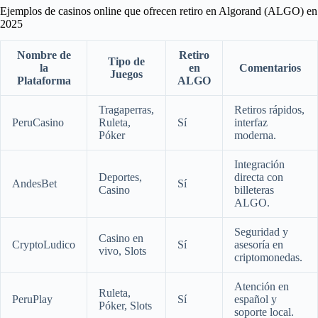
Ejemplos de casinos online que ofrecen retiro en Algorand (ALGO) en
2025
Nombre de
Retiro
Tipo de
la
en
Comentarios
Juegos
Plataforma
ALGO
Tragaperras,
Retiros rápidos,
PeruCasino
Ruleta,
Sí
interfaz
Póker
moderna.
Integración
Deportes,
directa con
AndesBet
Sí
Casino
billeteras
ALGO.
Seguridad y
Casino en
CryptoLudico
Sí
asesoría en
vivo, Slots
criptomonedas.
Atención en
Ruleta,
PeruPlay
Sí
español y
Póker, Slots
soporte local.