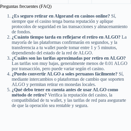
Preguntas frecuentes (FAQ)
¿Es seguro retirar en Algorand en casinos online?
Sí,
siempre que el casino tenga buena reputación y aplique
protocolos de seguridad en las transacciones y almacenamiento
de fondos.
¿Cuánto tiempo tarda en reflejarse el retiro en ALGO?
La
mayoría de las plataformas confirmarán en segundos, y la
transferencia a tu wallet puede tomar entre 1 y 5 minutos,
dependiendo del estado de la red de ALGO.
¿Cuáles son las tarifas aproximadas por retiro en ALGO?
Las tarifas son muy bajas, generalmente menos de 0.01 ALGO
por transacción, pero puede variar según el casino.
¿Puedo convertir ALGO a soles peruanos fácilmente?
Sí,
mediante intercambios o plataformas de cambio que soporten
ALGO y permitan retirar en monedas locales.
¿Qué debo tener en cuenta antes de usar ALGO como
método de retiro?
Verifica la reputación del casino, la
compatibilidad de tu wallet, y las tarifas de red para asegurarte
de que la operación sea rentable y segura.