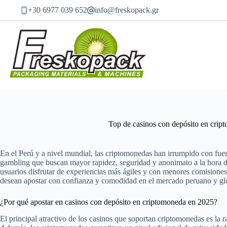
Μετάβαση
+30 6977 039 652
info@freskopack.gr
στο
περιεχόμενο
Top de casinos con depósito en cri
En el Perú y a nivel mundial, las criptomonedas han irrumpido con fuerz
gambling que buscan mayor rapidez, seguridad y anonimato a la hora d
usuarios disfrutar de experiencias más ágiles y con menores comisiones
desean apostar con confianza y comodidad en el mercado peruano y gl
¿Por qué apostar en casinos con depósito en criptomoneda en 2025?
El principal atractivo de los casinos que soportan criptomonedas es la r