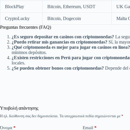
BlockPlay
Bitcoin, Ethereum, USDT
UK Ga
CryptoLucky
Bitcoin, Dogecoin
Malta 
Preguntas frecuentes (FAQ)
¿Es seguro depositar en casinos con criptomonedas?
La segur
¿Puedo retirar mis ganancias en criptomonedas?
Sí, la mayor
¿Qué criptomoneda es mejor para jugar en casinos en línea?
mínimos depósitos.
¿Existen restricciones en Perú para jugar con criptomoneda
locales.
¿Se pueden obtener bonos con criptomonedas?
Depende del c
Υποβολή απάντησης
Η ηλ. διεύθυνση σας δεν δημοσιεύεται.
Τα υποχρεωτικά πεδία σημειώνονται με
*
Όνομα
*
Email
*