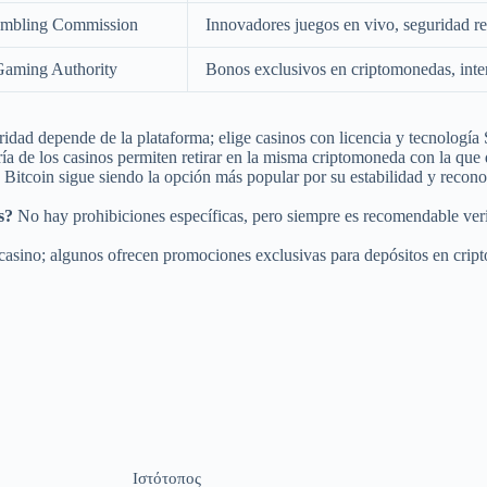
mbling Commission
Innovadores juegos en vivo, seguridad re
Gaming Authority
Bonos exclusivos en criptomonedas, inte
idad depende de la plataforma; elige casinos con licencia y tecnología 
ía de los casinos permiten retirar en la misma criptomoneda con la que depo
Bitcoin sigue siendo la opción más popular por su estabilidad y reco
s?
No hay prohibiciones específicas, pero siempre es recomendable verifi
asino; algunos ofrecen promociones exclusivas para depósitos en cript
Ιστότοπος