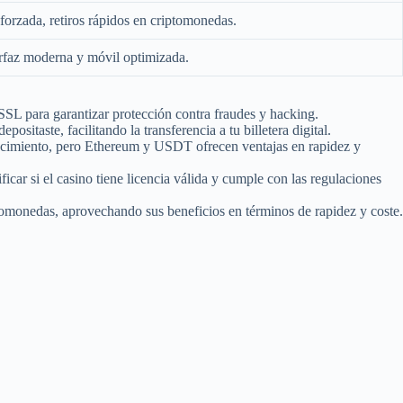
forzada, retiros rápidos en criptomonedas.
rfaz moderna y móvil optimizada.
SSL para garantizar protección contra fraudes y hacking.
sitaste, facilitando la transferencia a tu billetera digital.
nocimiento, pero Ethereum y USDT ofrecen ventajas en rapidez y
car si el casino tiene licencia válida y cumple con las regulaciones
omonedas, aprovechando sus beneficios en términos de rapidez y coste.