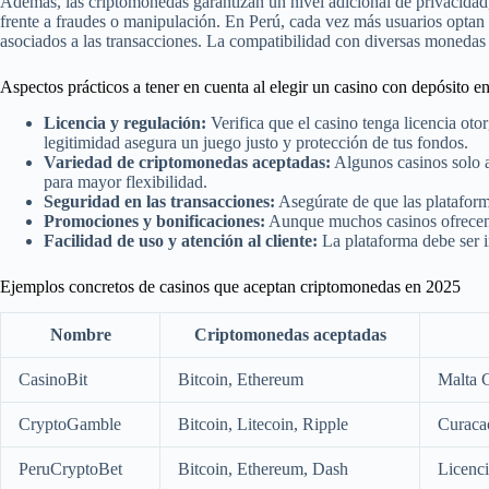
Además, las criptomonedas garantizan un nivel adicional de privacidad, 
frente a fraudes o manipulación. En Perú, cada vez más usuarios optan p
asociados a las transacciones. La compatibilidad con diversas monedas 
Aspectos prácticos a tener en cuenta al elegir un casino con depósito 
Licencia y regulación:
Verifica que el casino tenga licencia 
legitimidad asegura un juego justo y protección de tus fondos.
Variedad de criptomonedas aceptadas:
Algunos casinos solo a
para mayor flexibilidad.
Seguridad en las transacciones:
Asegúrate de que las plataforma
Promociones y bonificaciones:
Aunque muchos casinos ofrecen b
Facilidad de uso y atención al cliente:
La plataforma debe ser i
Ejemplos concretos de casinos que aceptan criptomonedas en 2025
Nombre
Criptomonedas aceptadas
CasinoBit
Bitcoin, Ethereum
Malta 
CryptoGamble
Bitcoin, Litecoin, Ripple
Curaca
PeruCryptoBet
Bitcoin, Ethereum, Dash
Licenci