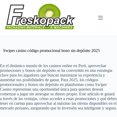
Μετάβαση
στο
περιεχόμενο
Swiper casino código promocional bono sin depósito 2025
En el dinámico mundo de los casinos online en Perú, aprovechar
promociones y bonos sin depósito se ha convertido en una estrategia
clave para los jugadores que buscan maximizar su experiencia y
aumentar sus posibilidades de ganar. Para 2025, los códigos
promocionales y bonos sin depósito en plataformas como Swiper
Casino representan una oportunidad única para quienes desean
comenzar a jugar sin arriesgar su dinero propio. Este artículo te guiará
a través de las ventajas, cómo acceder a estas promociones y qué debes
tener en cuenta para aprovechar al máximo las ofertas disponibles en el
mercado peruano, asegurando que tu inversión sea inteligente y segura.