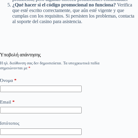
¿Qué hacer si el código promocional no funciona?
Verifica
que esté escrito correctamente, que aún esté vigente y que
cumplas con los requisitos. Si persisten los problemas, contacta
al soporte del casino para asistencia.
Υποβολή απάντησης
Η ηλ. διεύθυνση σας δεν δημοσιεύεται.
Τα υποχρεωτικά πεδία
σημειώνονται με
*
Όνομα
*
Email
*
Ιστότοπος