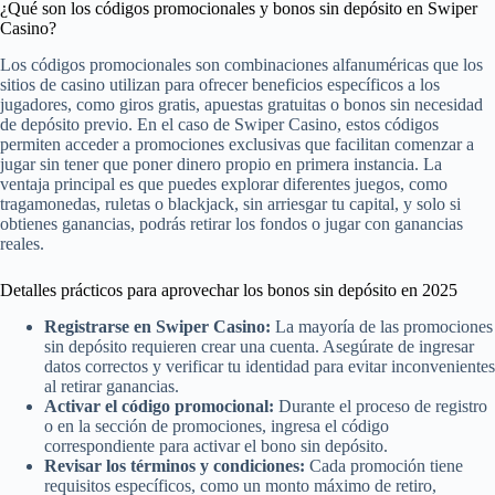
¿Qué son los códigos promocionales y bonos sin depósito en Swiper
Casino?
Los códigos promocionales son combinaciones alfanuméricas que los
sitios de casino utilizan para ofrecer beneficios específicos a los
jugadores, como giros gratis, apuestas gratuitas o bonos sin necesidad
de depósito previo. En el caso de Swiper Casino, estos códigos
permiten acceder a promociones exclusivas que facilitan comenzar a
jugar sin tener que poner dinero propio en primera instancia. La
ventaja principal es que puedes explorar diferentes juegos, como
tragamonedas, ruletas o blackjack, sin arriesgar tu capital, y solo si
obtienes ganancias, podrás retirar los fondos o jugar con ganancias
reales.
Detalles prácticos para aprovechar los bonos sin depósito en 2025
Registrarse en Swiper Casino:
La mayoría de las promociones
sin depósito requieren crear una cuenta. Asegúrate de ingresar
datos correctos y verificar tu identidad para evitar inconvenientes
al retirar ganancias.
Activar el código promocional:
Durante el proceso de registro
o en la sección de promociones, ingresa el código
correspondiente para activar el bono sin depósito.
Revisar los términos y condiciones:
Cada promoción tiene
requisitos específicos, como un monto máximo de retiro,