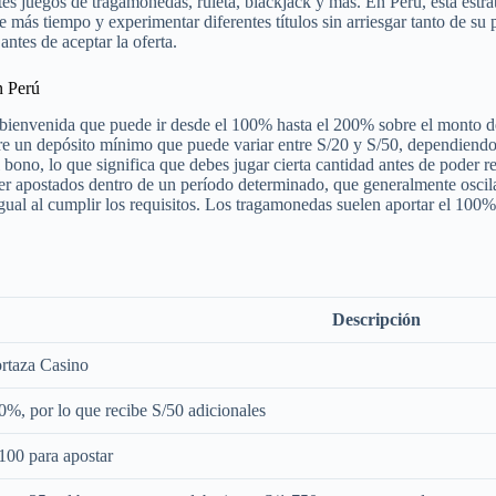
es juegos de tragamonedas, ruleta, blackjack y más. En Perú, esta estr
más tiempo y experimentar diferentes títulos sin arriesgar tanto de su p
antes de aceptar la oferta.
n Perú
ienvenida que puede ir desde el 100% hasta el 200% sobre el monto de
re un depósito mínimo que puede variar entre S/20 y S/50, dependiend
bono, lo que significa que debes jugar cierta cantidad antes de poder re
er apostados dentro de un período determinado, que generalmente oscila
ual al cumplir los requisitos. Los tragamonedas suelen aportar el 100%,
Descripción
ortaza Casino
0%, por lo que recibe S/50 adicionales
/100 para apostar