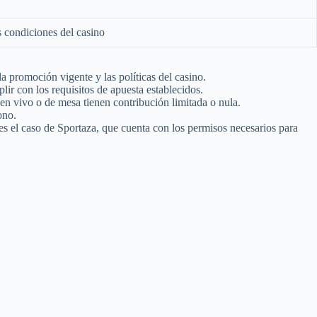
as condiciones del casino
 promoción vigente y las políticas del casino.
ir con los requisitos de apuesta establecidos.
n vivo o de mesa tienen contribución limitada o nula.
ono.
es el caso de Sportaza, que cuenta con los permisos necesarios para