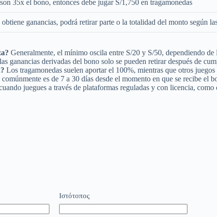
son 35x el bono, entonces debe jugar S/1,750 en tragamonedas
y obtiene ganancias, podrá retirar parte o la totalidad del monto según l
za?
Generalmente, el mínimo oscila entre S/20 y S/50, dependiendo de la
as ganancias derivadas del bono solo se pueden retirar después de cumpl
a?
Los tragamonedas suelen aportar el 100%, mientras que otros juegos e
o comúnmente es de 7 a 30 días desde el momento en que se recibe el b
cuando juegues a través de plataformas reguladas y con licencia, como 
Ιστότοπος