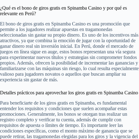
¿Qué es el bono de giros gratis en Spinamba Casino y por qué es
relevante en Perú?
El bono de giros gratis en Spinamba Casino es una promoción que
permite a los jugadores realizar apuestas en tragamonedas
seleccionadas sin gastar su propio dinero. Es uno de los incentivos más
atractivos, ya que combina la emoción de jugar con la oportunidad de
ganar dinero real sin inversión inicial. En Perú, donde el mercado de
juegos en línea sigue en auge, estos bonos representan una vía segura
para experimentar nuevos títulos y estrategias sin comprometer fondos
propios. Además, ofrecen la posibilidad de incrementar las ganancias y
familiarizarse con las máquinas sin riesgo, lo cual resulta especialmente
valioso para jugadores novatos o aquellos que buscan ampliar su
experiencia sin gastar de más.
Detalles prácticos para aprovechar los giros gratis en Spinamba Casino
Para beneficiarte de los giros gratis en Spinamba, es fundamental
entender los requisitos y condiciones que suelen acompañar estas
promociones. Generalmente, los bonos se otorgan tras realizar un
registro completo y verificar tu cuenta, además de cumplir con
requisitos de apuesta o límites de tiempo. Es importante leer las
condiciones específicas, como el monto máximo de ganancia que se
puede retirar, las tragamonedas elegidas para los giros y la vigencia del