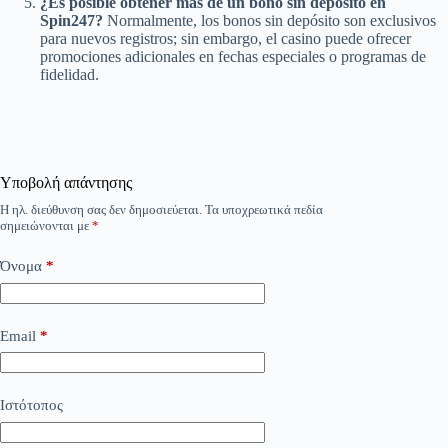
¿Es posible obtener más de un bono sin depósito en
Spin247?
Normalmente, los bonos sin depósito son exclusivos
para nuevos registros; sin embargo, el casino puede ofrecer
promociones adicionales en fechas especiales o programas de
fidelidad.
Υποβολή απάντησης
Η ηλ. διεύθυνση σας δεν δημοσιεύεται.
Τα υποχρεωτικά πεδία
σημειώνονται με
*
Όνομα
*
Email
*
Ιστότοπος