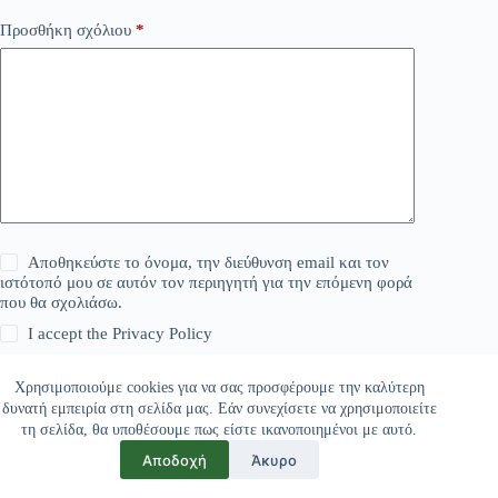
Προσθήκη σχόλιου
*
Αποθηκεύστε το όνομα, την διεύθυνση email και τον
ιστότοπό μου σε αυτόν τον περιηγητή για την επόμενη φορά
που θα σχολιάσω.
I accept the
Privacy Policy
Χρησιμοποιούμε cookies για να σας προσφέρουμε την καλύτερη
Δημοσίευση σχολίου
δυνατή εμπειρία στη σελίδα μας. Εάν συνεχίσετε να χρησιμοποιείτε
τη σελίδα, θα υποθέσουμε πως είστε ικανοποιημένοι με αυτό.
Αποδοχή
Άκυρο
Copyright © 2026 - Freskon.gr