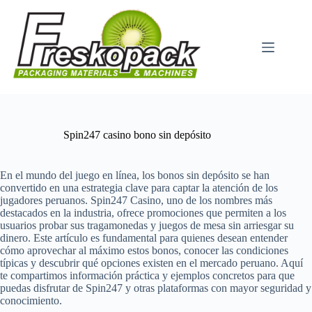
Μετάβαση
στο
περιεχόμενο
Spin247 casino bono sin depósito
En el mundo del juego en línea, los bonos sin depósito se han
convertido en una estrategia clave para captar la atención de los
jugadores peruanos. Spin247 Casino, uno de los nombres más
destacados en la industria, ofrece promociones que permiten a los
usuarios probar sus tragamonedas y juegos de mesa sin arriesgar su
dinero. Este artículo es fundamental para quienes desean entender
cómo aprovechar al máximo estos bonos, conocer las condiciones
típicas y descubrir qué opciones existen en el mercado peruano. Aquí
te compartimos información práctica y ejemplos concretos para que
puedas disfrutar de Spin247 y otras plataformas con mayor seguridad y
conocimiento.