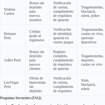
Bonos sin
Verificación
depósito
de cuenta,
Tragamonedas,
Slotuna
para
cumplimiento
blackjack,
Casino
nuevos
de requisitos
ruleta, póker
usuarios
de apuesta
Verificación
Tragamonedas,
Crédito
Betsson
de identidad,
casino en vivo,
gratis al
Perú
apuesta en
apuestas
registrarse
ciertos juegos
deportivas
Bonos sin
Registro
depósito
completo,
Tragamonedas,
1xBet Perú
para
cumplimiento
deportes,
nuevos
de requisitos
casino en vivo
clientes
de apuesta
Oferta de
Verificación
Slots,
LeoVegas
bienvenida
de cuenta,
blackjack,
Perú
sin
cumplimiento
ruleta
depósito
de requisitos
Preguntas frecuentes (FAQ)