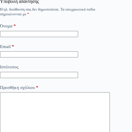
Υποβολή απάντησης
Η ηλ. διεύθυνση σας δεν δημοσιεύεται.
Τα υποχρεωτικά πεδία
σημειώνονται με
*
Όνομα
*
Email
*
Ιστότοπος
Προσθήκη σχόλιου
*