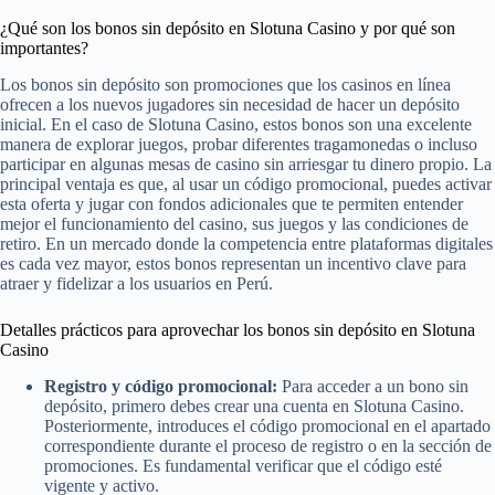
¿Qué son los bonos sin depósito en Slotuna Casino y por qué son
importantes?
Los bonos sin depósito son promociones que los casinos en línea
ofrecen a los nuevos jugadores sin necesidad de hacer un depósito
inicial. En el caso de Slotuna Casino, estos bonos son una excelente
manera de explorar juegos, probar diferentes tragamonedas o incluso
participar en algunas mesas de casino sin arriesgar tu dinero propio. La
principal ventaja es que, al usar un código promocional, puedes activar
esta oferta y jugar con fondos adicionales que te permiten entender
mejor el funcionamiento del casino, sus juegos y las condiciones de
retiro. En un mercado donde la competencia entre plataformas digitales
es cada vez mayor, estos bonos representan un incentivo clave para
atraer y fidelizar a los usuarios en Perú.
Detalles prácticos para aprovechar los bonos sin depósito en Slotuna
Casino
Registro y código promocional:
Para acceder a un bono sin
depósito, primero debes crear una cuenta en Slotuna Casino.
Posteriormente, introduces el código promocional en el apartado
correspondiente durante el proceso de registro o en la sección de
promociones. Es fundamental verificar que el código esté
vigente y activo.