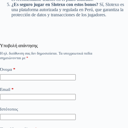
¿Es seguro jugar en Slotexo con estos bonos?
Sí, Slotexo es
una plataforma autorizada y regulada en Perú, que garantiza la
protección de datos y transacciones de los jugadores.
Υποβολή απάντησης
Η ηλ. διεύθυνση σας δεν δημοσιεύεται.
Τα υποχρεωτικά πεδία
σημειώνονται με
*
Όνομα
*
Email
*
Ιστότοπος