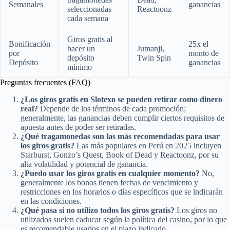
Semanales
ganancias
seleccionadas
Reactoonz
cada semana
Giros gratis al
Bonificación
25x el
hacer un
Jumanji,
por
monto de
depósito
Twin Spin
Depósito
ganancias
mínimo
Preguntas frecuentes (FAQ)
¿Los giros gratis en Slotexo se pueden retirar como dinero
real?
Depende de los términos de cada promoción;
generalmente, las ganancias deben cumplir ciertos requisitos de
apuesta antes de poder ser retiradas.
¿Qué tragamonedas son las más recomendadas para usar
los giros gratis?
Las más populares en Perú en 2025 incluyen
Starburst, Gonzo’s Quest, Book of Dead y Reactoonz, por su
alta volatilidad y potencial de ganancia.
¿Puedo usar los giros gratis en cualquier momento?
No,
generalmente los bonos tienen fechas de vencimiento y
restricciones en los horarios o días específicos que se indicarán
en las condiciones.
¿Qué pasa si no utilizo todos los giros gratis?
Los giros no
utilizados suelen caducar según la política del casino, por lo que
es recomendable usarlos en el plazo indicado.