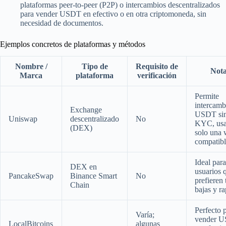
plataformas peer-to-peer (P2P) o intercambios descentralizados
para vender USDT en efectivo o en otra criptomoneda, sin
necesidad de documentos.
Ejemplos concretos de plataformas y métodos
Nombre /
Tipo de
Requisito de
Nota
Marca
plataforma
verificación
Permite
intercamb
Exchange
USDT si
Uniswap
descentralizado
No
KYC, us
(DEX)
solo una 
compatibl
Ideal para
DEX en
usuarios 
PancakeSwap
Binance Smart
No
prefieren 
Chain
bajas y ra
Perfecto 
Varía;
vender 
LocalBitcoins
algunas