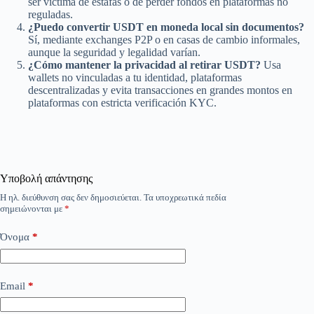
ser víctima de estafas o de perder fondos en plataformas no
reguladas.
¿Puedo convertir USDT en moneda local sin documentos?
Sí, mediante exchanges P2P o en casas de cambio informales,
aunque la seguridad y legalidad varían.
¿Cómo mantener la privacidad al retirar USDT?
Usa
wallets no vinculadas a tu identidad, plataformas
descentralizadas y evita transacciones en grandes montos en
plataformas con estricta verificación KYC.
Υποβολή απάντησης
Η ηλ. διεύθυνση σας δεν δημοσιεύεται.
Τα υποχρεωτικά πεδία
σημειώνονται με
*
Όνομα
*
Email
*