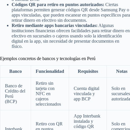
Códigos QR para retiro en puntos autorizados:
Ciertas
plataformas permiten generar códigos QR desde Samsung Pay o
apps vinculadas, que pueden escanear en puntos específicos para
retirar dinero en efectivo sin documentos.
Retiro mediante apps bancarias vinculadas:
Algunas
instituciones financieras ofrecen facilidades para retirar dinero en
efectivo en sucursales o cajeros usando solo la identificación
digital en la app, sin necesidad de presentar documentos en
físico.
Ejemplos concretos de bancos y tecnologías en Perú
Banco
Funcionalidad
Requisitos
Notas
Retiro sin
Banco de
tarjeta con
Cuenta digital
Solo en
Crédito del
NFC en
vinculada y
sucursales
Perú
cajeros
app BCP
autorizad
(BCP)
seleccionados
App Interbank
instalada y
Retiro con QR
Solo en
código QR
Interbank
en puntos
comercios