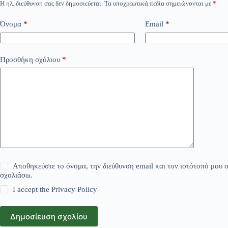
Η ηλ. διεύθυνση σας δεν δημοσιεύεται.
Τα υποχρεωτικά πεδία σημειώνονται με
*
Όνομα
*
Email
*
Προσθήκη σχόλιου
*
Αποθηκεύστε το όνομα, την διεύθυνση email και τον ιστότοπό μου σ
σχολιάσω.
I accept the
Privacy Policy
Δημοσίευση σχολίου