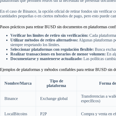
plataformas que permiten retiros sin la necesidad de presentar document
En el caso de Binance, la opción oficial de retirar fondos sin verifica
cantidades pequeñas o en ciertos métodos de pago, pero esto puede camb
Pasos prácticos para retirar BUSD sin documentos en plataformas conf
Verificar los límites de retiro sin verificación:
Cada plataforma 
Utilizar métodos de retiro alternativos:
Algunas plataformas per
siempre respetando los límites.
Seleccionar plataformas con regulación flexible:
Busca exchang
Realizar transacciones en horarios de menor volumen:
En alg
Documentarse y mantenerse actualizado:
Las políticas cambia
Ejemplos de plataformas y métodos confiables para retirar BUSD sin 
Tipo de
Nombre/Marca
Forma de 
plataforma
Transferencias a walle
Binance
Exchange global
específicos)
LocalBitcoins
P2P
Compra y venta en efe