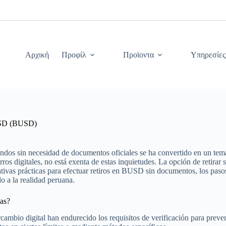
Αρχική
Προφίλ
Προϊοντα
Υπηρεσίες
USD (BUSD)
fondos sin necesidad de documentos oficiales se ha convertido en un t
rros digitales, no está exenta de estas inquietudes. La opción de retir
nativas prácticas para efectuar retiros en BUSD sin documentos, los pas
o a la realidad peruana.
mas?
rcambio digital han endurecido los requisitos de verificación para preven