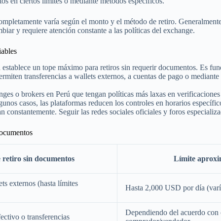
os en ciertos límites o mediante métodos específicos.
r completamente varía según el monto y el método de retiro. Generalment
iar y requiere atención constante a las políticas del exchange.
iables
establece un tope máximo para retiros sin requerir documentos. Es funda
miten transferencias a wallets externos, a cuentas de pago o mediante 
es o brokers en Perú que tengan políticas más laxas en verificacione
unos casos, las plataformas reducen los controles en horarios específicos
n constantemente. Seguir las redes sociales oficiales y foros especiali
documentos
retiro sin documentos
Límite aprox
ts externos (hasta límites
Hasta 2,000 USD por día (varí
Dependiendo del acuerdo con 
ctivo o transferencias