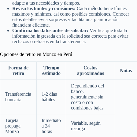
adapte a tus necesidades y tiempos.
Revisa los límites y comisiones:
Cada método tiene límites
máximos y mínimos, así como posibles comisiones. Conocer
estos detalles evita sorpresas y facilita una planificación
financiera eficiente.
Confirma los datos antes de solicitar:
Verifica que toda la
información ingresada en la solicitud sea correcta para evitar
rechazos o retrasos en la transferencia.
Opciones de retiro en Monzo en Perú
Forma de
Tiempo
Costos
Notas
retiro
estimado
aproximados
Dependiendo del
banco,
Transferencia
1-2 días
generalmente sin
bancaria
hábiles
costo o con
comisiones bajas
Tarjeta
Inmediato
Variable, según
prepaga
a 24
recarga
Monzo
horas