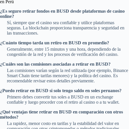
en Perú
¿Es seguro retirar fondos en BUSD desde plataformas de casino
online?
Sí, siempre que el casino sea confiable y utilice plataformas
seguras. La blockchain proporciona transparencia y seguridad en
las transacciones.
¿Cuánto tiempo tarda un retiro en BUSD en promedio?
Generalmente, entre 15 minutos y una hora, dependiendo de la
congestión de la red y los procesos de verificación del casino.
¿Cuáles son las comisiones asociadas a retirar en BUSD?
Las comisiones varían según la red utilizada (por ejemplo, Binance
Smart Chain tiene tarifas menores) y la política del casino. Es
recomendable revisar estos detalles previamente.
¿Puedo retirar en BUSD si solo tengo saldo en soles peruanos?
Primero debes convertir tus soles a BUSD en un exchange
confiable y luego proceder con el retiro al casino o a tu wallet.
¿Qué ventajas tiene retirar en BUSD en comparación con otros
métodos?
La rapidez, menor costo en tarifas y la estabilidad del valor en
comparación con otras criptomonedas o métodos tradicionales,