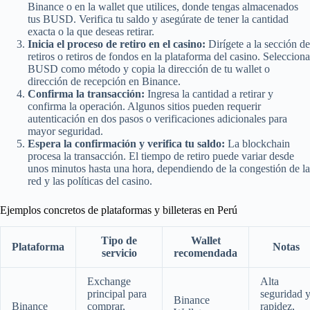
Binance o en la wallet que utilices, donde tengas almacenados
tus BUSD. Verifica tu saldo y asegúrate de tener la cantidad
exacta o la que deseas retirar.
Inicia el proceso de retiro en el casino:
Dirígete a la sección de
retiros o retiros de fondos en la plataforma del casino. Selecciona
BUSD como método y copia la dirección de tu wallet o
dirección de recepción en Binance.
Confirma la transacción:
Ingresa la cantidad a retirar y
confirma la operación. Algunos sitios pueden requerir
autenticación en dos pasos o verificaciones adicionales para
mayor seguridad.
Espera la confirmación y verifica tu saldo:
La blockchain
procesa la transacción. El tiempo de retiro puede variar desde
unos minutos hasta una hora, dependiendo de la congestión de la
red y las políticas del casino.
Ejemplos concretos de plataformas y billeteras en Perú
Tipo de
Wallet
Plataforma
Notas
servicio
recomendada
Exchange
Alta
principal para
seguridad 
Binance
Binance
comprar,
rapidez,