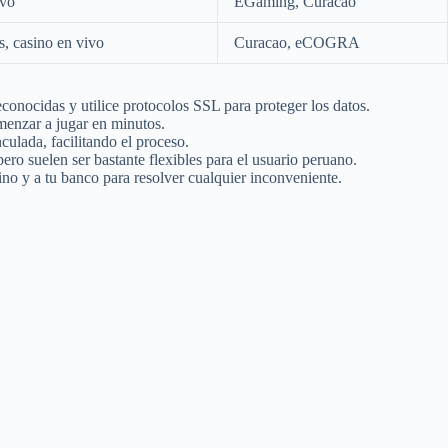
ivo
EGaming, Curacao
s, casino en vivo
Curacao, eCOGRA
econocidas y utilice protocolos SSL para proteger los datos.
menzar a jugar en minutos.
culada, facilitando el proceso.
ero suelen ser bastante flexibles para el usuario peruano.
no y a tu banco para resolver cualquier inconveniente.