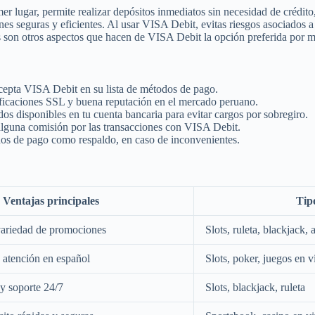
er lugar, permite realizar depósitos inmediatos sin necesidad de crédit
es seguras y eficientes. Al usar VISA Debit, evitas riesgos asociados 
tos son otros aspectos que hacen de VISA Debit la opción preferida por 
cepta VISA Debit en su lista de métodos de pago.
ficaciones SSL y buena reputación en el mercado peruano.
 disponibles en tu cuenta bancaria para evitar cargos por sobregiro.
alguna comisión por las transacciones con VISA Debit.
os de pago como respaldo, en caso de inconvenientes.
Ventajas principales
Tip
variedad de promociones
Slots, ruleta, blackjack,
 y atención en español
Slots, poker, juegos en v
y soporte 24/7
Slots, blackjack, ruleta