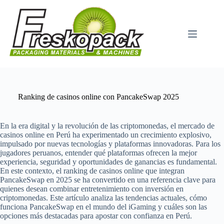
Μετάβαση
στο
περιεχόμενο
Ranking de casinos online con PancakeSwap 2025
En la era digital y la revolución de las criptomonedas, el mercado de
casinos online en Perú ha experimentado un crecimiento explosivo,
impulsado por nuevas tecnologías y plataformas innovadoras. Para los
jugadores peruanos, entender qué plataformas ofrecen la mejor
experiencia, seguridad y oportunidades de ganancias es fundamental.
En este contexto, el ranking de casinos online que integran
PancakeSwap en 2025 se ha convertido en una referencia clave para
quienes desean combinar entretenimiento con inversión en
criptomonedas. Este artículo analiza las tendencias actuales, cómo
funciona PancakeSwap en el mundo del iGaming y cuáles son las
opciones más destacadas para apostar con confianza en Perú.