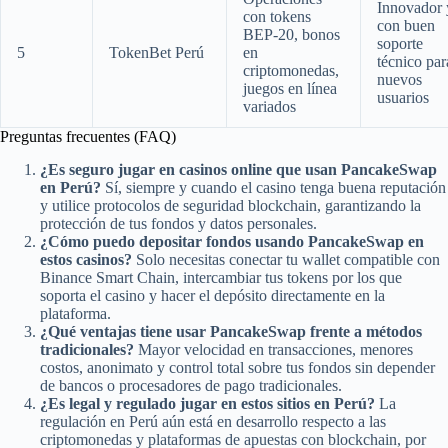
Innovador 
con tokens
con buen
BEP-20, bonos
soporte
5
TokenBet Perú
en
técnico par
criptomonedas,
nuevos
juegos en línea
usuarios
variados
Preguntas frecuentes (FAQ)
¿Es seguro jugar en casinos online que usan PancakeSwap
en Perú?
Sí, siempre y cuando el casino tenga buena reputación
y utilice protocolos de seguridad blockchain, garantizando la
protección de tus fondos y datos personales.
¿Cómo puedo depositar fondos usando PancakeSwap en
estos casinos?
Solo necesitas conectar tu wallet compatible con
Binance Smart Chain, intercambiar tus tokens por los que
soporta el casino y hacer el depósito directamente en la
plataforma.
¿Qué ventajas tiene usar PancakeSwap frente a métodos
tradicionales?
Mayor velocidad en transacciones, menores
costos, anonimato y control total sobre tus fondos sin depender
de bancos o procesadores de pago tradicionales.
¿Es legal y regulado jugar en estos sitios en Perú?
La
regulación en Perú aún está en desarrollo respecto a las
criptomonedas y plataformas de apuestas con blockchain, por