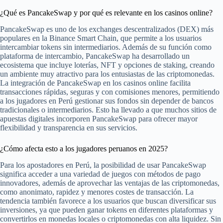
¿Qué es PancakeSwap y por qué es relevante en los casinos online?
PancakeSwap es uno de los exchanges descentralizados (DEX) más
populares en la Binance Smart Chain, que permite a los usuarios
intercambiar tokens sin intermediarios. Además de su función como
plataforma de intercambio, PancakeSwap ha desarrollado un
ecosistema que incluye loterías, NFT y opciones de staking, creando
un ambiente muy atractivo para los entusiastas de las criptomonedas.
La integración de PancakeSwap en los casinos online facilita
transacciones rápidas, seguras y con comisiones menores, permitiendo
a los jugadores en Perú gestionar sus fondos sin depender de bancos
tradicionales o intermediarios. Esto ha llevado a que muchos sitios de
apuestas digitales incorporen PancakeSwap para ofrecer mayor
flexibilidad y transparencia en sus servicios.
¿Cómo afecta esto a los jugadores peruanos en 2025?
Para los apostadores en Perú, la posibilidad de usar PancakeSwap
significa acceder a una variedad de juegos con métodos de pago
innovadores, además de aprovechar las ventajas de las criptomonedas,
como anonimato, rapidez y menores costes de transacción. La
tendencia también favorece a los usuarios que buscan diversificar sus
inversiones, ya que pueden ganar tokens en diferentes plataformas y
convertirlos en monedas locales o criptomonedas con alta liquidez. Sin