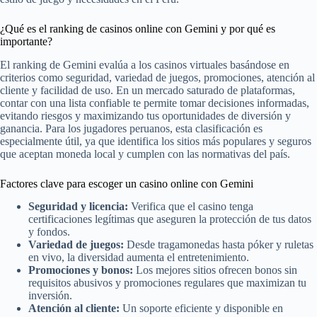
¿Qué es el ranking de casinos online con Gemini y por qué es
importante?
El ranking de Gemini evalúa a los casinos virtuales basándose en
criterios como seguridad, variedad de juegos, promociones, atención al
cliente y facilidad de uso. En un mercado saturado de plataformas,
contar con una lista confiable te permite tomar decisiones informadas,
evitando riesgos y maximizando tus oportunidades de diversión y
ganancia. Para los jugadores peruanos, esta clasificación es
especialmente útil, ya que identifica los sitios más populares y seguros
que aceptan moneda local y cumplen con las normativas del país.
Factores clave para escoger un casino online con Gemini
Seguridad y licencia:
Verifica que el casino tenga
certificaciones legítimas que aseguren la protección de tus datos
y fondos.
Variedad de juegos:
Desde tragamonedas hasta póker y ruletas
en vivo, la diversidad aumenta el entretenimiento.
Promociones y bonos:
Los mejores sitios ofrecen bonos sin
requisitos abusivos y promociones regulares que maximizan tu
inversión.
Atención al cliente:
Un soporte eficiente y disponible en