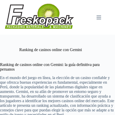
Μετάβαση
στο
περιεχόμενο
Ranking de casinos online con Gemini
Ranking de casinos online con Gemini: la guía definitiva para
peruanos
En el mundo del juego en línea, la elección de un casino confiable y
que ofrezca buenas experiencias es fundamental, especialmente en
Perú, donde la popularidad de las plataformas digitales sigue en
aumento. Gemini, en su afán de promover un entorno seguro y
transparente, ha desarrollado un sistema de clasificación que ayuda a
los jugadores a identificar los mejores casinos online del mercado. Este
artículo te presenta un ranking actualizado, con información práctica y
consejos clave para que puedas elegir la opción que más se adapte a tu
estilo de juego y necesidades en el Perú.