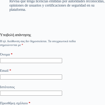
Revisa que tenga licencias emitidas por autoridades reconocidas,
opiniones de usuarios y certificaciones de seguridad en su
plataforma.
Υποβολή απάντησης
Η ηλ. διεύθυνση σας δεν δημοσιεύεται.
Τα υποχρεωτικά πεδία
σημειώνονται με
*
Όνομα
*
Email
*
Ιστότοπος
Προσθήκη σχόλιου
*