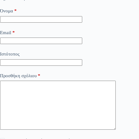
Όνομα
*
Email
*
Ιστότοπος
Προσθήκη σχόλιου
*