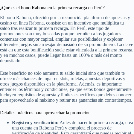
¿Qué es el bono Rabona en la primera recarga en Perú?
El bono Rabona, ofrecido por la reconocida plataforma de apuestas y
casino en línea Rabona, consiste en un incentivo que multiplica tu
saldo tras realizar tu primera recarga. En Perú, este tipo de
promociones son muy buscadas porque permiten a los jugadores
comenzar con mayor capital, ampliar sus posibilidades y explorar
diferentes juegos sin arriesgar demasiado de su propio dinero. La clave
está en que esta bonificación suele estar vinculada a la primera recarga,
y en muchos casos, puede llegar hasta un 100% o más del monto
depositado.
Este beneficio no solo aumenta tu saldo inicial sino que también te
ofrece más chances de jugar en slots, ruletas, apuestas deportivas y
otros juegos disponibles en la plataforma. Además, es importante
entender los términos y condiciones, ya que estos bonos generalmente
incluyen requisitos de apuesta y límites específicos que debes conocer
para aprovecharlo al máximo y retirar tus ganancias sin contratiempos.
Detalles prácticos para aprovechar la promoción
Registro y verificación:
Antes de hacer tu primera recarga, crea
una cuenta en Rabona Perú y completa el proceso de
verificación de identidad. Esto garantizará que puedas recibir el