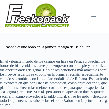
Μετάβαση
στο
περιεχόμενο
Rabona casino bono en la primera recarga del saldo Perú
En el vibrante mundo de los casinos en línea en Perú, aprovechar los
bonos de bienvenida es clave para empezar con buen pie y maximizar
tus oportunidades de ganar. Uno de los beneficios más atractivos para
los nuevos usuarios es el bono en la primera recarga, especialmente
cuando se combina con la popular modalidad de Rabona. Este artículo
te explicará en qué consiste esta promoción, cómo aprovecharla y qué
plataformas ofrecen las mejores condiciones para que tu experiencia
sea segura y rentable. Si estás pensando en apostar en línea y quieres
sacar el máximo provecho a tu saldo inicial, sigue leyendo y descubre
todo lo que necesitas saber sobre el bono Rabona en la primera recarga
en Perú.