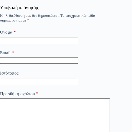
Υποβολή απάντησης
Η ηλ. διεύθυνση σας δεν δημοσιεύεται.
Τα υποχρεωτικά πεδία
σημειώνονται με
*
Όνομα
*
Email
*
Ιστότοπος
Προσθήκη σχόλιου
*