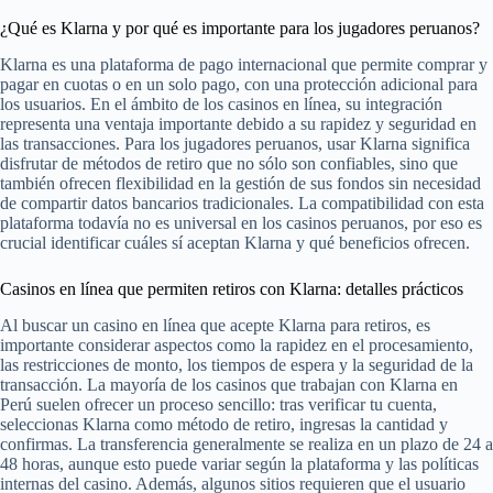
¿Qué es Klarna y por qué es importante para los jugadores peruanos?
Klarna es una plataforma de pago internacional que permite comprar y
pagar en cuotas o en un solo pago, con una protección adicional para
los usuarios. En el ámbito de los casinos en línea, su integración
representa una ventaja importante debido a su rapidez y seguridad en
las transacciones. Para los jugadores peruanos, usar Klarna significa
disfrutar de métodos de retiro que no sólo son confiables, sino que
también ofrecen flexibilidad en la gestión de sus fondos sin necesidad
de compartir datos bancarios tradicionales. La compatibilidad con esta
plataforma todavía no es universal en los casinos peruanos, por eso es
crucial identificar cuáles sí aceptan Klarna y qué beneficios ofrecen.
Casinos en línea que permiten retiros con Klarna: detalles prácticos
Al buscar un casino en línea que acepte Klarna para retiros, es
importante considerar aspectos como la rapidez en el procesamiento,
las restricciones de monto, los tiempos de espera y la seguridad de la
transacción. La mayoría de los casinos que trabajan con Klarna en
Perú suelen ofrecer un proceso sencillo: tras verificar tu cuenta,
seleccionas Klarna como método de retiro, ingresas la cantidad y
confirmas. La transferencia generalmente se realiza en un plazo de 24 a
48 horas, aunque esto puede variar según la plataforma y las políticas
internas del casino. Además, algunos sitios requieren que el usuario