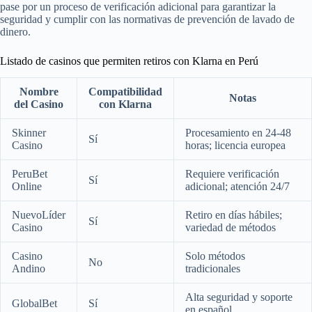
pase por un proceso de verificación adicional para garantizar la
seguridad y cumplir con las normativas de prevención de lavado de
dinero.
Listado de casinos que permiten retiros con Klarna en Perú
Nombre
Compatibilidad
Notas
del Casino
con Klarna
Skinner
Procesamiento en 24-48
Sí
Casino
horas; licencia europea
PeruBet
Requiere verificación
Sí
Online
adicional; atención 24/7
NuevoLíder
Retiro en días hábiles;
Sí
Casino
variedad de métodos
Casino
Solo métodos
No
Andino
tradicionales
Alta seguridad y soporte
GlobalBet
Sí
en español