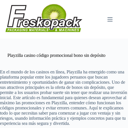
Μετάβαση
στο
περιεχόμενο
Playzilla casino código promocional bono sin depósito
En el mundo de los casinos en línea, Playzilla ha emergido como una
plataforma popular entre los jugadores peruanos que buscan
entretenimiento y oportunidades de ganar sin complicaciones. Uno de
sus atractivos principales es la oferta de bonos sin depósito, que
permite a los usuarios probar suerte sin tener que realizar una inversión
inicial. Este artículo es fundamental para quienes desean aprovechar al
máximo las promociones en Playzilla, entender cómo funcionan los
códigos promocionales y evitar errores comunes. Aquí te explicamos
todo lo que necesitas saber para comenzar a jugar con ventaja y sin
riesgos, usando información práctica y ejemplos concretos para que tu
experiencia sea más segura y divertida.