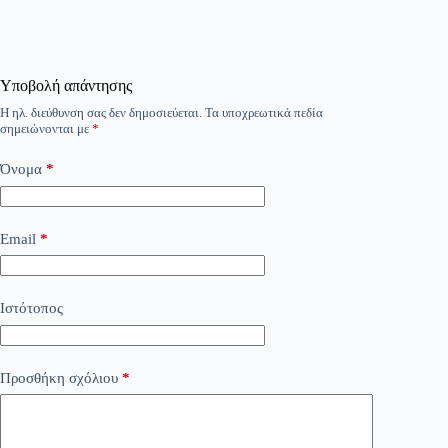
Υποβολή απάντησης
Η ηλ. διεύθυνση σας δεν δημοσιεύεται.
Τα υποχρεωτικά πεδία
σημειώνονται με
*
Όνομα
*
Email
*
Ιστότοπος
Προσθήκη σχόλιου
*