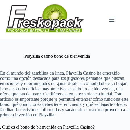
Μετάβαση
στο
περιεχόμενο
Playzilla casino bono de bienvenida
En el mundo del gambling en línea, Playzilla Casino ha emergido
como una opción destacada para los jugadores peruanos que buscan
emociones y oportunidades de ganar desde la comodidad de su hogar.
Uno de sus beneficios más atractivos es el bono de bienvenida, una
oferta que puede marcar la diferencia en tu experiencia inicial. Este
artículo es importante porque te permitirá entender cómo funciona este
bono, qué condiciones debes tener en cuenta y qué ventajas te ofrece,
facilitando decisiones informadas y sacándole el máximo provecho a tu
primera inversión en Playzilla.
¿Qué es el bono de bienvenida en Playzilla Casino?