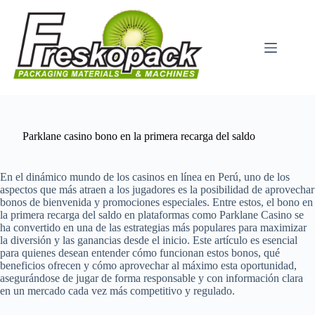
Μετάβαση
στο
περιεχόμενο
Parklane casino bono en la primera recarga del saldo
En el dinámico mundo de los casinos en línea en Perú, uno de los
aspectos que más atraen a los jugadores es la posibilidad de aprovechar
bonos de bienvenida y promociones especiales. Entre estos, el bono en
la primera recarga del saldo en plataformas como Parklane Casino se
ha convertido en una de las estrategias más populares para maximizar
la diversión y las ganancias desde el inicio. Este artículo es esencial
para quienes desean entender cómo funcionan estos bonos, qué
beneficios ofrecen y cómo aprovechar al máximo esta oportunidad,
asegurándose de jugar de forma responsable y con información clara
en un mercado cada vez más competitivo y regulado.