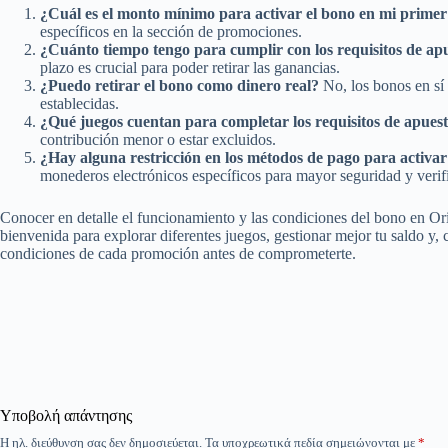
¿Cuál es el monto mínimo para activar el bono en mi primer
específicos en la sección de promociones.
¿Cuánto tiempo tengo para cumplir con los requisitos de ap
plazo es crucial para poder retirar las ganancias.
¿Puedo retirar el bono como dinero real?
No, los bonos en sí 
establecidas.
¿Qué juegos cuentan para completar los requisitos de apues
contribución menor o estar excluidos.
¿Hay alguna restricción en los métodos de pago para activar
monederos electrónicos específicos para mayor seguridad y verif
Conocer en detalle el funcionamiento y las condiciones del bono en Ori
bienvenida para explorar diferentes juegos, gestionar mejor tu saldo y,
condiciones de cada promoción antes de comprometerte.
Υποβολή απάντησης
Η ηλ. διεύθυνση σας δεν δημοσιεύεται.
Τα υποχρεωτικά πεδία σημειώνονται με
*