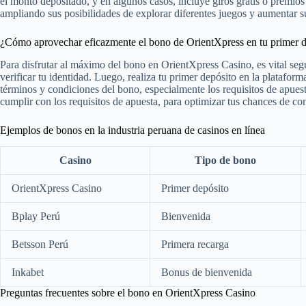
el monto depositado, y en algunos casos, incluye giros gratis o premios 
ampliando sus posibilidades de explorar diferentes juegos y aumentar s
¿Cómo aprovechar eficazmente el bono de OrientXpress en tu primer d
Para disfrutar al máximo del bono en OrientXpress Casino, es vital segu
verificar tu identidad. Luego, realiza tu primer depósito en la platafor
términos y condiciones del bono, especialmente los requisitos de apuest
cumplir con los requisitos de apuesta, para optimizar tus chances de con
Ejemplos de bonos en la industria peruana de casinos en línea
Casino
Tipo de bono
OrientXpress Casino
Primer depósito
Bplay Perú
Bienvenida
Betsson Perú
Primera recarga
Inkabet
Bonus de bienvenida
Preguntas frecuentes sobre el bono en OrientXpress Casino