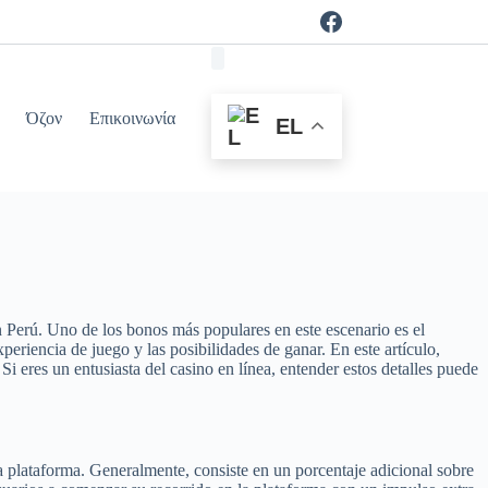
Όζον
Επικοινωνία
EL
n Perú. Uno de los bonos más populares en este escenario es el
eriencia de juego y las posibilidades de ganar. En este artículo,
i eres un entusiasta del casino en línea, entender estos detalles puede
 plataforma. Generalmente, consiste en un porcentaje adicional sobre