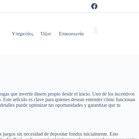
Υπηρεσίες
Όζον
Επικοινωνία
gas que invertir dinero propio desde el inicio. Uno de los incentivos
io. Este artículo es clave para quienes desean entender cómo funcionan
etalles puede optimizar tus oportunidades y garantizar que tu
 juegos sin necesidad de depositar fondos inicialmente. Esto