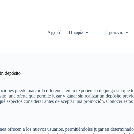
Αρχική
Προφίλ
Προϊοντα
in depósito
iones puede marcar la diferencia en tu experiencia de juego sin que ten
ito, una oferta que permite jugar y ganar sin realizar un depósito prev
ué aspectos considerar antes de aceptar una promoción. Conocer estos d
ea ofrecen a los nuevos usuarios, permitiéndoles jugar en determinados