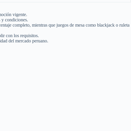
moción vigente.
s y condiciones.
entaje completo, mientras que juegos de mesa como blackjack o ruleta
ir con los requisitos.
ridad del mercado peruano.