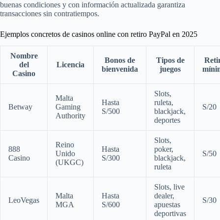
buenas condiciones y con información actualizada garantiza
transacciones sin contratiempos.
Ejemplos concretos de casinos online con retiro PayPal en 2025
Nombre
Bonos de
Tipos de
Reti
del
Licencia
bienvenida
juegos
míni
Casino
Slots,
Malta
Hasta
ruleta,
Betway
Gaming
S/20
S/500
blackjack,
Authority
deportes
Slots,
Reino
888
Hasta
poker,
Unido
S/50
Casino
S/300
blackjack,
(UKGC)
ruleta
Slots, live
Malta
Hasta
dealer,
LeoVegas
S/30
MGA
S/600
apuestas
deportivas