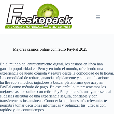
Μετάβαση
στο
περιεχόμενο
Mejores casinos online con retiro PayPal 2025
En el mundo del entretenimiento digital, los casinos en línea han
ganado popularidad en Perú y en todo el mundo, ofreciendo una
experiencia de juego cómoda y segura desde la comodidad de tu hogar.
La comodidad de retirar ganancias rápidamente y sin complicaciones
ha llevado a muchos jugadores a buscar plataformas que acepten
PayPal como método de pago. En este artículo, te presentamos los
mejores casinos online con retiro PayPal para 2025, una guía esencial
si deseas disfrutar de una experiencia segura, confiable y con
transferencias instantáneas. Conocer las opciones más relevantes te
permitirá tomar decisiones informadas y optimizar tus jugadas con
rapidez y sin contratiempos.