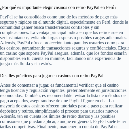
¿Por qué es importante elegir casinos con retiro PayPal en Perú?
PayPal se ha consolidado como uno de los métodos de pago más
seguros y rápidos en el mundo digital, especialmente en Perú, donde la
comunidad gamer busca transferencias confiables y sin
complicaciones. La ventaja principal radica en que los retiros suelen
ser instantáneos, evitando largas esperas o posibles cargos adicionales.
Además, PayPal ofrece protección tanto para los usuarios como para
los casinos, garantizando transacciones seguras y confidenciales. Elegir
un casino que soporte PayPal asegura, además, que los fondos estarán
disponibles en tu cuenta en minutos, facilitando una experiencia de
juego más fluida y sin estrés.
Detalles prácticos para jugar en casinos con retiro PayPal
Antes de comenzar a jugar, es fundamental verificar que el casino
tenga licencia y regulación vigentes, preferiblemente en jurisdicciones
reconocidas. También, es recomendable revisar la lista de métodos de
pago aceptados, asegurándose de que PayPal figure en ella. La
mayoría de estos casinos ofrecen tutoriales paso a paso para realizar
depósitos y retiros, simplificando el proceso para usuarios nuevos.
Además, ten en cuenta los límites de retiro diarios y las posibles
comisiones que puedan aplicar, aunque en general, PayPal suele tener
tarifas competitivas. Finalmente, mantener tu cuenta de PayPal en