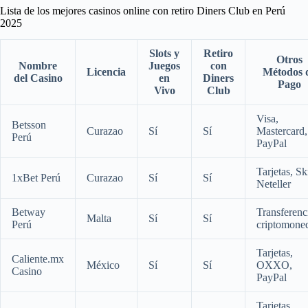
Lista de los mejores casinos online con retiro Diners Club en Perú
2025
Slots y
Retiro
Otros
Nombre
Juegos
con
Licencia
Métodos 
del Casino
en
Diners
Pago
Vivo
Club
Visa,
Betsson
Curazao
Sí
Sí
Mastercard,
Perú
PayPal
Tarjetas, Skr
1xBet Perú
Curazao
Sí
Sí
Neteller
Betway
Transferenc
Malta
Sí
Sí
Perú
criptomone
Tarjetas,
Caliente.mx
México
Sí
Sí
OXXO,
Casino
PayPal
Tarjetas,