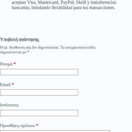
aceptan Visa, Mastercard, PayPal, Skrill y transferencias
bancarias, brindando flexibilidad para tus transacciones.
Υποβολή απάντησης
Η ηλ. διεύθυνση σας δεν δημοσιεύεται.
Τα υποχρεωτικά πεδία
σημειώνονται με
*
Όνομα
*
Email
*
Ιστότοπος
Προσθήκη σχόλιου
*