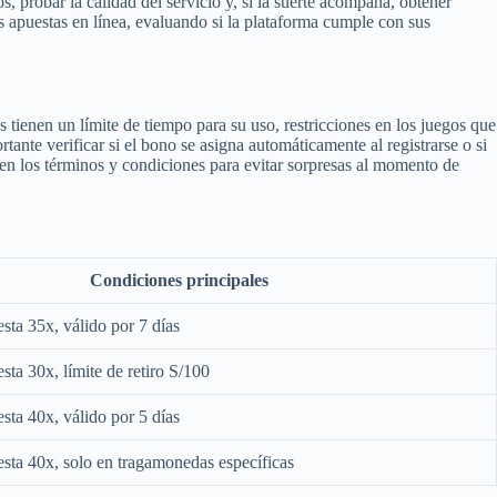
 probar la calidad del servicio y, si la suerte acompaña, obtener
as apuestas en línea, evaluando si la plataforma cumple con sus
tienen un límite de tiempo para su uso, restricciones en los juegos que
ante verificar si el bono se asigna automáticamente al registrarse o si
bien los términos y condiciones para evitar sorpresas al momento de
Condiciones principales
sta 35x, válido por 7 días
sta 30x, límite de retiro S/100
sta 40x, válido por 5 días
esta 40x, solo en tragamonedas específicas