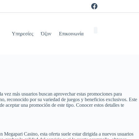
Υπηρεσίες
Όζον
Επικοινωνία
cada vez más usuarios buscan aprovechar estas promociones para
no, reconocido por su variedad de juegos y beneficios exclusivos. Este
de aceptar una promoción de este tipo. Conocer estos detalles te
n Megapari Casino, esta oferta suele estar dirigida a nuevos usuarios