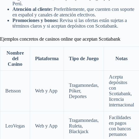
Perú.
Atención al cliente:
Preferiblemente, que cuenten con soporte
en español y canales de atención efectivos.
Promociones y bonos:
Revisa si las ofertas están sujetas a
términos claros y si aceptan depósitos con Scotiabank.
Ejemplos concretos de casinos online que aceptan Scotiabank
Nombre
del
Plataforma
Tipo de Juego
Notas
Casino
Acepta
depósitos
Tragamonedas,
con
Betsson
Web y App
Póker,
Scotiabank,
Deportes
licencia
internacional
Facilidades
Tragamonedas,
en pagos
LeoVegas
Web y App
Ruleta,
con bancos
Blackjack
peruanos