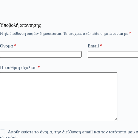
Υποβολή απάντησης
Η ηλ. διεύθυνση σας δεν δημοσιεύεται.
Τα υποχρεωτικά πεδία σημειώνονται με
*
Όνομα
*
Email
*
Προσθήκη σχόλιου
*
Αποθηκεύστε το όνομα, την διεύθυνση email και τον ιστότοπό μου σ
σχολιάσω.