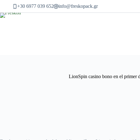
Μετάβαση
+30 6977 039 652
info@freskopack.gr
στο
περιεχόμενο
LionSpin casino bono en el primer 