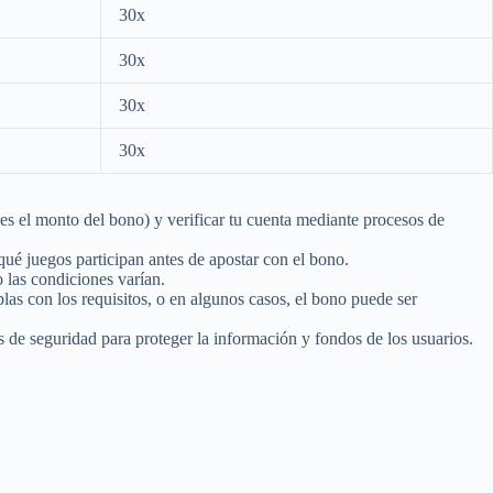
30x
30x
30x
30x
es el monto del bono) y verificar tu cuenta mediante procesos de
ué juegos participan antes de apostar con el bono.
las condiciones varían.
as con los requisitos, o en algunos casos, el bono puede ser
 de seguridad para proteger la información y fondos de los usuarios.