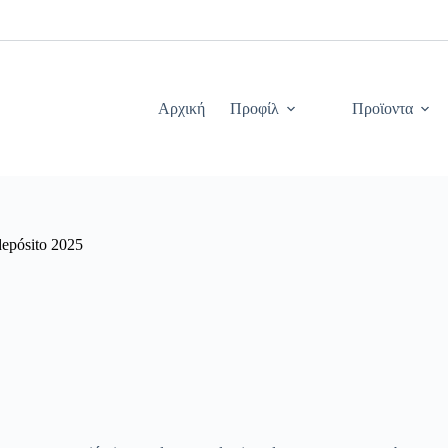
Αρχική
Προφίλ
Προϊοντα
depósito 2025