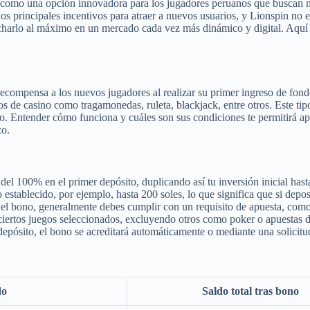
 como una opción innovadora para los jugadores peruanos que buscan m
os principales incentivos para atraer a nuevos usuarios, y Lionspin no e
arlo al máximo en un mercado cada vez más dinámico y digital. Aquí t
recompensa a los nuevos jugadores al realizar su primer ingreso de fond
s de casino como tragamonedas, ruleta, blackjack, entre otros. Este tip
nero. Entender cómo funciona y cuáles son sus condiciones te permitir
zo.
el 100% en el primer depósito, duplicando así tu inversión inicial has
establecido, por ejemplo, hasta 200 soles, lo que significa que si dep
n el bono, generalmente debes cumplir con un requisito de apuesta, com
iertos juegos seleccionados, excluyendo otros como poker o apuestas d
epósito, el bono se acreditará automáticamente o mediante una solicitud 
do
Saldo total tras bono