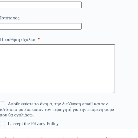
Ιστότοπος
Προσθήκη σχόλιου
*
Αποθηκεύστε το όνομα, την διεύθυνση email και τον
ιστότοπό μου σε αυτόν τον περιηγητή για την επόμενη φορά
που θα σχολιάσω.
I accept the
Privacy Policy