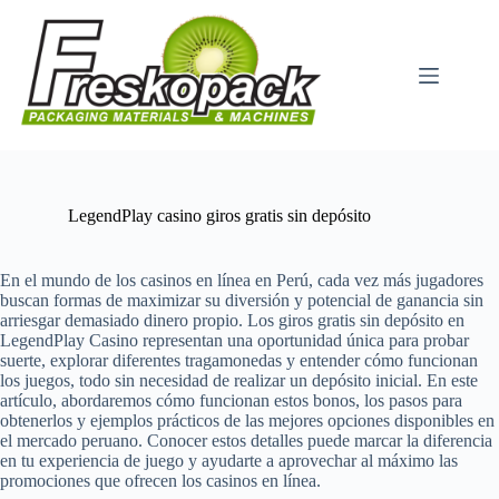
Μετάβαση
στο
περιεχόμενο
LegendPlay casino giros gratis sin depósito
En el mundo de los casinos en línea en Perú, cada vez más jugadores
buscan formas de maximizar su diversión y potencial de ganancia sin
arriesgar demasiado dinero propio. Los giros gratis sin depósito en
LegendPlay Casino representan una oportunidad única para probar
suerte, explorar diferentes tragamonedas y entender cómo funcionan
los juegos, todo sin necesidad de realizar un depósito inicial. En este
artículo, abordaremos cómo funcionan estos bonos, los pasos para
obtenerlos y ejemplos prácticos de las mejores opciones disponibles en
el mercado peruano. Conocer estos detalles puede marcar la diferencia
en tu experiencia de juego y ayudarte a aprovechar al máximo las
promociones que ofrecen los casinos en línea.