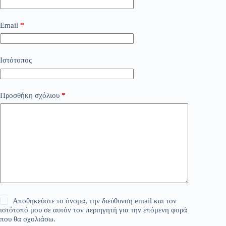
Email
*
Ιστότοπος
Προσθήκη σχόλιου
*
Αποθηκεύστε το όνομα, την διεύθυνση email και τον
ιστότοπό μου σε αυτόν τον περιηγητή για την επόμενη φορά
που θα σχολιάσω.