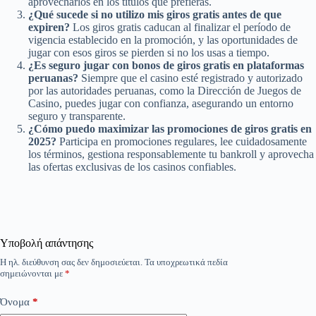
aprovecharlos en los títulos que prefieras.
¿Qué sucede si no utilizo mis giros gratis antes de que
expiren?
Los giros gratis caducan al finalizar el período de
vigencia establecido en la promoción, y las oportunidades de
jugar con esos giros se pierden si no los usas a tiempo.
¿Es seguro jugar con bonos de giros gratis en plataformas
peruanas?
Siempre que el casino esté registrado y autorizado
por las autoridades peruanas, como la Dirección de Juegos de
Casino, puedes jugar con confianza, asegurando un entorno
seguro y transparente.
¿Cómo puedo maximizar las promociones de giros gratis en
2025?
Participa en promociones regulares, lee cuidadosamente
los términos, gestiona responsablemente tu bankroll y aprovecha
las ofertas exclusivas de los casinos confiables.
Υποβολή απάντησης
Η ηλ. διεύθυνση σας δεν δημοσιεύεται.
Τα υποχρεωτικά πεδία
σημειώνονται με
*
Όνομα
*