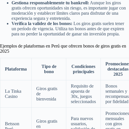
Gestiona responsablemente tu bankroll:
Aunque los giros
gratis ofrecen oportunidades sin riesgo, es importante jugar con
moderación y establecer límites claros para disfrutar de una
experiencia segura y entretenida.
Verifica la validez de los bonos:
Los giros gratis suelen tener
un período de vigencia. Utiliza tus bonos antes de que expiren
para no perder la oportunidad de ganar sin inversión propia.
Ejemplos de plataformas en Perú que ofrecen bonos de giros gratis en
2025
Promocione
Tipo de
Condiciones
Plataforma
destacadas
bono
principales
2025
Requisito de
Bonos
Giros gratis
La Tinka
apuesta de
semanales y
de
Casino
30x, juegos
recompensas
bienvenida
seleccionados
por fidelidad
Promociones
Para nuevos
mensuales
Giros gratis
Betsson
usuarios,
con giros
en
Perú
validación de
gratis en