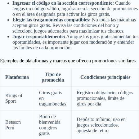
Ingresar el código en la sección correspondiente:
Cuando
tengas un código válido, ingrésalo en la sección de promociones
o en el área designada para activar los giros gratis.
Elegir las tragamonedas compatibles:
No todas las máquinas
aceptan giros gratis. Revisa las condiciones del bono y
selecciona juegos adecuados para maximizar tus chances.
Jugar responsablemente:
Aunque los giros gratis aumentan tus
oportunidades, es importante jugar con moderación y entender
los límites de cada promoción.
Ejemplos de plataformas y marcas que ofrecen promociones similares
Tipo de
Plataforma
Condiciones principales
promoción
Giros gratis
Registro obligatorio, códigos
Kings of
en
promocionales, límite de
Sport
tragamonedas
giros por día
Bono de
Depósito mínimo, uso en
Betsson
bienvenida
juegos seleccionados,
Perú
con giros
apuesta de retiro
gratis