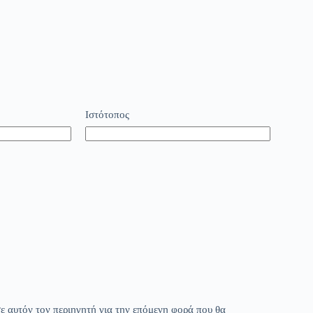
Ιστότοπος
ε αυτόν τον περιηγητή για την επόμενη φορά που θα