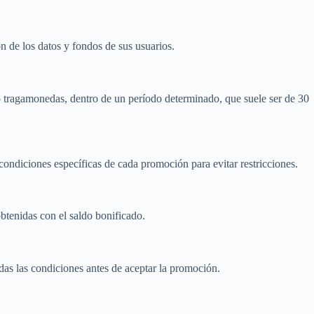
 de los datos y fondos de sus usuarios.
 tragamonedas, dentro de un período determinado, que suele ser de 30
condiciones específicas de cada promoción para evitar restricciones.
obtenidas con el saldo bonificado.
odas las condiciones antes de aceptar la promoción.