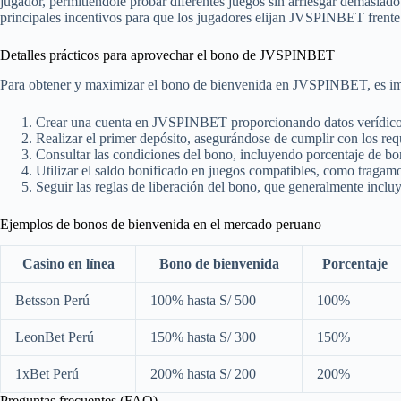
jugador, permitiéndole probar diferentes juegos sin arriesgar demasiado
principales incentivos para que los jugadores elijan JVSPINBET frente
Detalles prácticos para aprovechar el bono de JVSPINBET
Para obtener y maximizar el bono de bienvenida en JVSPINBET, es impo
Crear una cuenta en JVSPINBET proporcionando datos verídicos 
Realizar el primer depósito, asegurándose de cumplir con los req
Consultar las condiciones del bono, incluyendo porcentaje de boni
Utilizar el saldo bonificado en juegos compatibles, como tragamon
Seguir las reglas de liberación del bono, que generalmente incl
Ejemplos de bonos de bienvenida en el mercado peruano
Casino en línea
Bono de bienvenida
Porcentaje
Betsson Perú
100% hasta S/ 500
100%
LeonBet Perú
150% hasta S/ 300
150%
1xBet Perú
200% hasta S/ 200
200%
Preguntas frecuentes (FAQ)