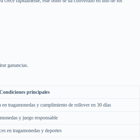
nea crece rápidamente, este bono se ha convertido en uno de los
irar ganancias.
Condiciones principales
a en tragamonedas y cumplimiento de rollover en 30 días
amonedas y juego responsable
eces en tragamonedas y deportes