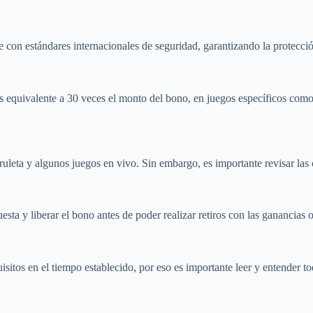
on estándares internacionales de seguridad, garantizando la protección
 equivalente a 30 veces el monto del bono, en juegos específicos como
uleta y algunos juegos en vivo. Sin embargo, es importante revisar las 
sta y liberar el bono antes de poder realizar retiros con las ganancias 
isitos en el tiempo establecido, por eso es importante leer y entender t