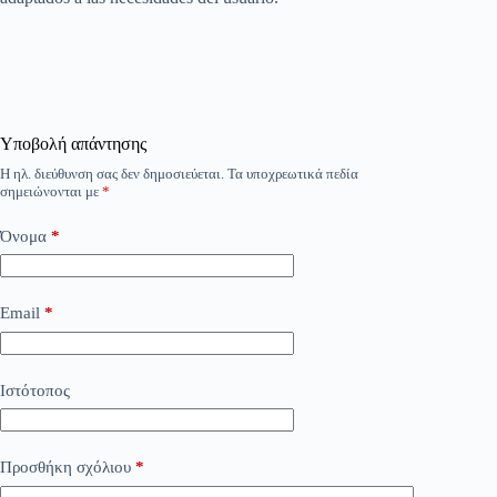
Υποβολή απάντησης
Η ηλ. διεύθυνση σας δεν δημοσιεύεται.
Τα υποχρεωτικά πεδία
σημειώνονται με
*
Όνομα
*
Email
*
Ιστότοπος
Προσθήκη σχόλιου
*