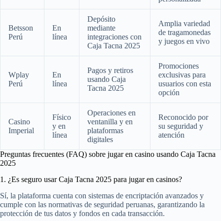
Depósito
Amplia variedad
Betsson
En
mediante
de tragamonedas
Perú
línea
integraciones con
y juegos en vivo
Caja Tacna 2025
Promociones
Pagos y retiros
Wplay
En
exclusivas para
usando Caja
Perú
línea
usuarios con esta
Tacna 2025
opción
Operaciones en
Físico
Reconocido por
Casino
ventanilla y en
y en
su seguridad y
Imperial
plataformas
línea
atención
digitales
Preguntas frecuentes (FAQ) sobre jugar en casino usando Caja Tacna
2025
1. ¿Es seguro usar Caja Tacna 2025 para jugar en casinos?
Sí, la plataforma cuenta con sistemas de encriptación avanzados y
cumple con las normativas de seguridad peruanas, garantizando la
protección de tus datos y fondos en cada transacción.