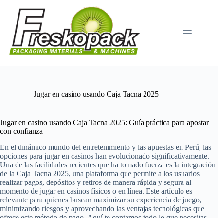
Μετάβαση
στο
περιεχόμενο
Jugar en casino usando Caja Tacna 2025
Jugar en casino usando Caja Tacna 2025: Guía práctica para apostar
con confianza
En el dinámico mundo del entretenimiento y las apuestas en Perú, las
opciones para jugar en casinos han evolucionado significativamente.
Una de las facilidades recientes que ha tomado fuerza es la integración
de la Caja Tacna 2025, una plataforma que permite a los usuarios
realizar pagos, depósitos y retiros de manera rápida y segura al
momento de jugar en casinos físicos o en línea. Este artículo es
relevante para quienes buscan maximizar su experiencia de juego,
minimizando riesgos y aprovechando las ventajas tecnológicas que
ofrece este método de pago. Aquí te contamos todo lo que necesitas