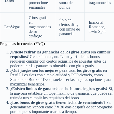
1xBet
promociones
suma de
tragamonedas
semanales
puntos
Giros gratis
Solo en
en
Immortal
ciertos días,
LeoVegas
tragamonedas
Romance,
con límite de
de su
Twin Spin
ganancia
catálogo
Preguntas frecuentes (FAQ)
¿Puedo retirar las ganancias de los giros gratis sin cumplir
requisitos?
Generalmente, no. La mayoría de los bonos
requieren cumplir con ciertos requisitos de apuestas antes de
poder retirar las ganancias obtenidas con giros gratis.
¿Qué juegos son los mejores para usar los giros gratis en
Perú?
Los slots con alta volatilidad y RTP elevado, como
Starburst o Book of Dead, suelen ser las mejores opciones para
maximizar beneficios.
¿Existen límites de ganancia en los bonos de giros gratis?
Sí,
la mayoría establece un tope máximo de ganancia que puede ser
retirada tras cumplir los requisitos del bono.
¿Los bonos de giros gratis tienen fecha de vencimiento?
Sí,
generalmente vencen entre 7 y 30 días después de ser otorgados,
por lo que es importante usarlos a tiempo.