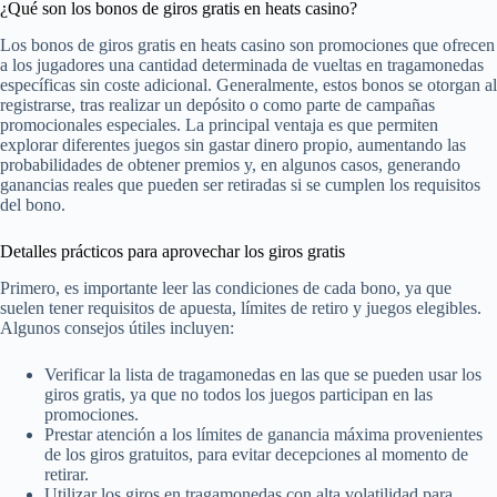
¿Qué son los bonos de giros gratis en heats casino?
Los bonos de giros gratis en heats casino son promociones que ofrecen
a los jugadores una cantidad determinada de vueltas en tragamonedas
específicas sin coste adicional. Generalmente, estos bonos se otorgan al
registrarse, tras realizar un depósito o como parte de campañas
promocionales especiales. La principal ventaja es que permiten
explorar diferentes juegos sin gastar dinero propio, aumentando las
probabilidades de obtener premios y, en algunos casos, generando
ganancias reales que pueden ser retiradas si se cumplen los requisitos
del bono.
Detalles prácticos para aprovechar los giros gratis
Primero, es importante leer las condiciones de cada bono, ya que
suelen tener requisitos de apuesta, límites de retiro y juegos elegibles.
Algunos consejos útiles incluyen:
Verificar la lista de tragamonedas en las que se pueden usar los
giros gratis, ya que no todos los juegos participan en las
promociones.
Prestar atención a los límites de ganancia máxima provenientes
de los giros gratuitos, para evitar decepciones al momento de
retirar.
Utilizar los giros en tragamonedas con alta volatilidad para