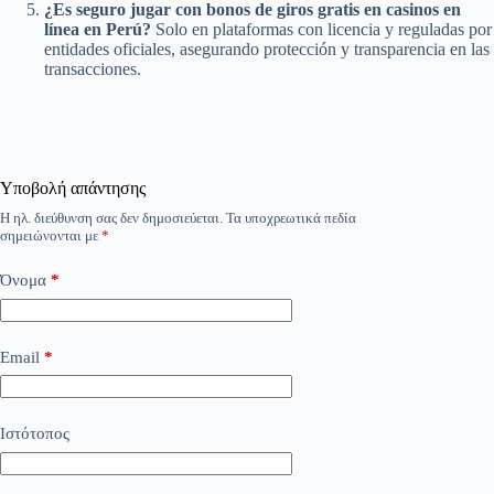
¿Es seguro jugar con bonos de giros gratis en casinos en
línea en Perú?
Solo en plataformas con licencia y reguladas por
entidades oficiales, asegurando protección y transparencia en las
transacciones.
Υποβολή απάντησης
Η ηλ. διεύθυνση σας δεν δημοσιεύεται.
Τα υποχρεωτικά πεδία
σημειώνονται με
*
Όνομα
*
Email
*
Ιστότοπος