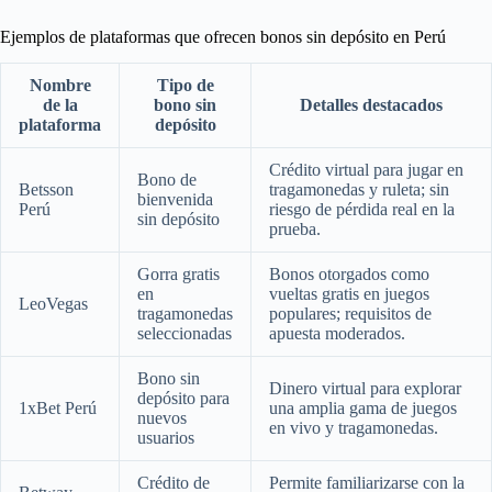
Ejemplos de plataformas que ofrecen bonos sin depósito en Perú
Nombre
Tipo de
de la
bono sin
Detalles destacados
plataforma
depósito
Crédito virtual para jugar en
Bono de
Betsson
tragamonedas y ruleta; sin
bienvenida
Perú
riesgo de pérdida real en la
sin depósito
prueba.
Gorra gratis
Bonos otorgados como
en
vueltas gratis en juegos
LeoVegas
tragamonedas
populares; requisitos de
seleccionadas
apuesta moderados.
Bono sin
Dinero virtual para explorar
depósito para
1xBet Perú
una amplia gama de juegos
nuevos
en vivo y tragamonedas.
usuarios
Crédito de
Permite familiarizarse con la