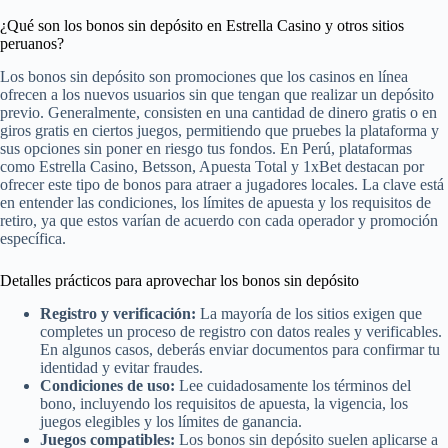
¿Qué son los bonos sin depósito en Estrella Casino y otros sitios
peruanos?
Los bonos sin depósito son promociones que los casinos en línea
ofrecen a los nuevos usuarios sin que tengan que realizar un depósito
previo. Generalmente, consisten en una cantidad de dinero gratis o en
giros gratis en ciertos juegos, permitiendo que pruebes la plataforma y
sus opciones sin poner en riesgo tus fondos. En Perú, plataformas
como Estrella Casino, Betsson, Apuesta Total y 1xBet destacan por
ofrecer este tipo de bonos para atraer a jugadores locales. La clave está
en entender las condiciones, los límites de apuesta y los requisitos de
retiro, ya que estos varían de acuerdo con cada operador y promoción
específica.
Detalles prácticos para aprovechar los bonos sin depósito
Registro y verificación:
La mayoría de los sitios exigen que
completes un proceso de registro con datos reales y verificables.
En algunos casos, deberás enviar documentos para confirmar tu
identidad y evitar fraudes.
Condiciones de uso:
Lee cuidadosamente los términos del
bono, incluyendo los requisitos de apuesta, la vigencia, los
juegos elegibles y los límites de ganancia.
Juegos compatibles:
Los bonos sin depósito suelen aplicarse a