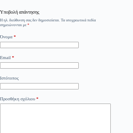
Υποβολή απάντησης
Η ηλ. διεύθυνση σας δεν δημοσιεύεται.
Τα υποχρεωτικά πεδία
σημειώνονται με
*
Όνομα
*
Email
*
Ιστότοπος
Προσθήκη σχόλιου
*