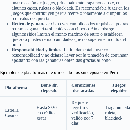
una selección de juegos, principalmente tragamonedas y, en
algunos casos, ruletas o blackjack. Es recomendable jugar en los
juegos que contribuyen parcialmente o totalmente a cumplir los
requisitos de apuesta.
Retiro de ganancias:
Una vez cumplidos los requisitos, podrás
retirar las ganancias obtenidas con el bono. Sin embargo,
algunos sitios limitan el monto máximo de retiro o establecen
que solo puedes retirar cantidades que no superen el monto del
bono.
Responsabilidad y límites:
Es fundamental jugar con
responsabilidad y no dejarse llevar por la tentación de continuar
apostando con las ganancias obtenidas gracias al bono.
Ejemplos de plataformas que ofrecen bonos sin depósito en Perú
Bono sin
Condiciones
Juegos
Plataforma
depósito
destacadas
elegibles
Requiere
Hasta S/20
registro y
Tragamoneda
Estrella
en créditos
verificación,
ruleta,
Casino
gratis
válido por 7
blackjack
días