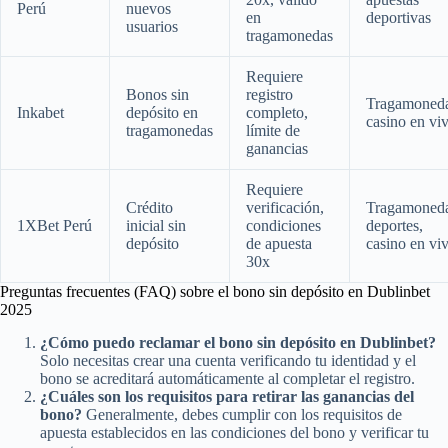
Perú
nuevos
en
deportivas
usuarios
tragamonedas
Requiere
Bonos sin
registro
Tragamoneda
Inkabet
depósito en
completo,
casino en vi
tragamonedas
límite de
ganancias
Requiere
Crédito
verificación,
Tragamoneda
1XBet Perú
inicial sin
condiciones
deportes,
depósito
de apuesta
casino en vi
30x
Preguntas frecuentes (FAQ) sobre el bono sin depósito en Dublinbet
2025
¿Cómo puedo reclamar el bono sin depósito en Dublinbet?
Solo necesitas crear una cuenta verificando tu identidad y el
bono se acreditará automáticamente al completar el registro.
¿Cuáles son los requisitos para retirar las ganancias del
bono?
Generalmente, debes cumplir con los requisitos de
apuesta establecidos en las condiciones del bono y verificar tu