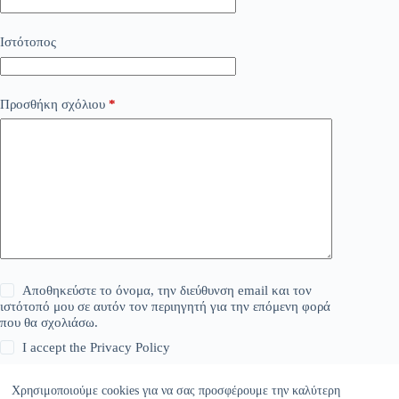
Ιστότοπος
Προσθήκη σχόλιου
*
Αποθηκεύστε το όνομα, την διεύθυνση email και τον
ιστότοπό μου σε αυτόν τον περιηγητή για την επόμενη φορά
που θα σχολιάσω.
I accept the
Privacy Policy
Χρησιμοποιούμε cookies για να σας προσφέρουμε την καλύτερη
Δημοσίευση σχολίου