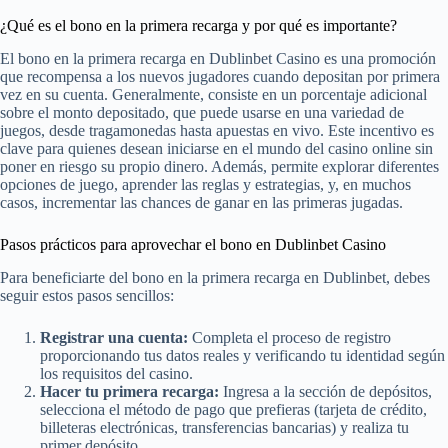
¿Qué es el bono en la primera recarga y por qué es importante?
El bono en la primera recarga en Dublinbet Casino es una promoción
que recompensa a los nuevos jugadores cuando depositan por primera
vez en su cuenta. Generalmente, consiste en un porcentaje adicional
sobre el monto depositado, que puede usarse en una variedad de
juegos, desde tragamonedas hasta apuestas en vivo. Este incentivo es
clave para quienes desean iniciarse en el mundo del casino online sin
poner en riesgo su propio dinero. Además, permite explorar diferentes
opciones de juego, aprender las reglas y estrategias, y, en muchos
casos, incrementar las chances de ganar en las primeras jugadas.
Pasos prácticos para aprovechar el bono en Dublinbet Casino
Para beneficiarte del bono en la primera recarga en Dublinbet, debes
seguir estos pasos sencillos:
Registrar una cuenta:
Completa el proceso de registro
proporcionando tus datos reales y verificando tu identidad según
los requisitos del casino.
Hacer tu primera recarga:
Ingresa a la sección de depósitos,
selecciona el método de pago que prefieras (tarjeta de crédito,
billeteras electrónicas, transferencias bancarias) y realiza tu
primer depósito.