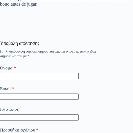
bono antes de jugar.
Υποβολή απάντησης
Η ηλ. διεύθυνση σας δεν δημοσιεύεται.
Τα υποχρεωτικά πεδία
σημειώνονται με
*
Όνομα
*
Email
*
Ιστότοπος
Προσθήκη σχόλιου
*