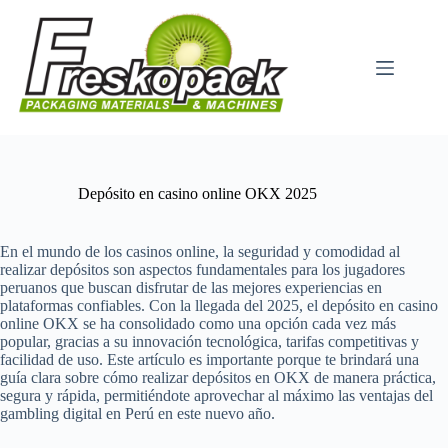
Μετάβαση
στο
περιεχόμενο
Depósito en casino online OKX 2025
En el mundo de los casinos online, la seguridad y comodidad al
realizar depósitos son aspectos fundamentales para los jugadores
peruanos que buscan disfrutar de las mejores experiencias en
plataformas confiables. Con la llegada del 2025, el depósito en casino
online OKX se ha consolidado como una opción cada vez más
popular, gracias a su innovación tecnológica, tarifas competitivas y
facilidad de uso. Este artículo es importante porque te brindará una
guía clara sobre cómo realizar depósitos en OKX de manera práctica,
segura y rápida, permitiéndote aprovechar al máximo las ventajas del
gambling digital en Perú en este nuevo año.