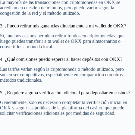
La mayoría de las transacciones con criptomonedas en OKX se
acreditan en cuestión de minutos, pero puede variar según la
congestión de la red y el método utilizado.
3. ¿Puedo retirar mis ganancias directamente a mi wallet de OKX?
Sí, muchos casinos permiten retirar fondos en criptomonedas, que
luego puedes transferir a tu wallet de OKX para almacenarlos o
convertirlos a moneda local.
4. ¿Qué comisiones puedo esperar al hacer depósitos con OKX?
Las tarifas varían según la criptomoneda o método utilizado, pero
suelen ser competitivas, especialmente en comparación con otros
métodos tradicionales.
5. ¿Requiere alguna verificación adicional para depositar en casinos?
Generalmente, solo es necesario completar la verificación inicial en
OKX y seguir las políticas de la plataforma del casino, que puede
solicitar verificaciones adicionales por medidas de seguridad.