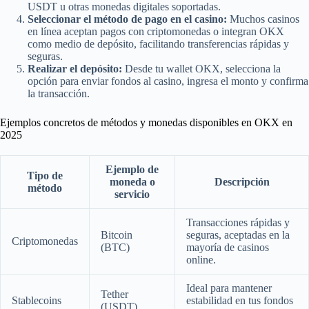
USDT u otras monedas digitales soportadas.
Seleccionar el método de pago en el casino:
Muchos casinos
en línea aceptan pagos con criptomonedas o integran OKX
como medio de depósito, facilitando transferencias rápidas y
seguras.
Realizar el depósito:
Desde tu wallet OKX, selecciona la
opción para enviar fondos al casino, ingresa el monto y confirma
la transacción.
Ejemplos concretos de métodos y monedas disponibles en OKX en
2025
Ejemplo de
Tipo de
moneda o
Descripción
método
servicio
Transacciones rápidas y
Bitcoin
seguras, aceptadas en la
Criptomonedas
(BTC)
mayoría de casinos
online.
Ideal para mantener
Tether
Stablecoins
estabilidad en tus fondos
(USDT)