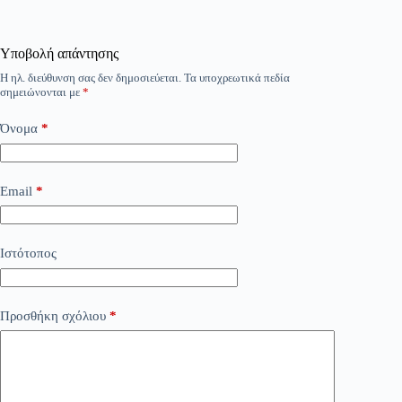
Υποβολή απάντησης
Η ηλ. διεύθυνση σας δεν δημοσιεύεται.
Τα υποχρεωτικά πεδία
σημειώνονται με
*
Όνομα
*
Email
*
Ιστότοπος
Προσθήκη σχόλιου
*