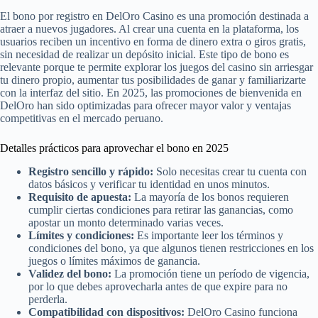
El bono por registro en DelOro Casino es una promoción destinada a
atraer a nuevos jugadores. Al crear una cuenta en la plataforma, los
usuarios reciben un incentivo en forma de dinero extra o giros gratis,
sin necesidad de realizar un depósito inicial. Este tipo de bono es
relevante porque te permite explorar los juegos del casino sin arriesgar
tu dinero propio, aumentar tus posibilidades de ganar y familiarizarte
con la interfaz del sitio. En 2025, las promociones de bienvenida en
DelOro han sido optimizadas para ofrecer mayor valor y ventajas
competitivas en el mercado peruano.
Detalles prácticos para aprovechar el bono en 2025
Registro sencillo y rápido:
Solo necesitas crear tu cuenta con
datos básicos y verificar tu identidad en unos minutos.
Requisito de apuesta:
La mayoría de los bonos requieren
cumplir ciertas condiciones para retirar las ganancias, como
apostar un monto determinado varias veces.
Límites y condiciones:
Es importante leer los términos y
condiciones del bono, ya que algunos tienen restricciones en los
juegos o límites máximos de ganancia.
Validez del bono:
La promoción tiene un período de vigencia,
por lo que debes aprovecharla antes de que expire para no
perderla.
Compatibilidad con dispositivos:
DelOro Casino funciona