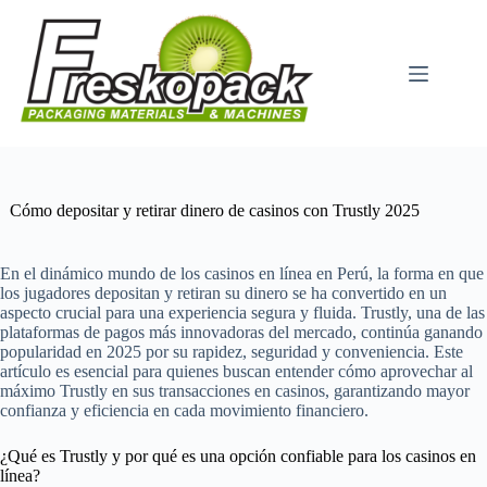
Μετάβαση
στο
περιεχόμενο
Cómo depositar y retirar dinero de casinos con Trustly 2025
En el dinámico mundo de los casinos en línea en Perú, la forma en que
los jugadores depositan y retiran su dinero se ha convertido en un
aspecto crucial para una experiencia segura y fluida. Trustly, una de las
plataformas de pagos más innovadoras del mercado, continúa ganando
popularidad en 2025 por su rapidez, seguridad y conveniencia. Este
artículo es esencial para quienes buscan entender cómo aprovechar al
máximo Trustly en sus transacciones en casinos, garantizando mayor
confianza y eficiencia en cada movimiento financiero.
¿Qué es Trustly y por qué es una opción confiable para los casinos en
línea?