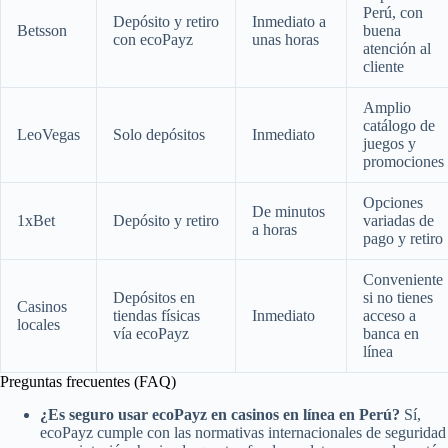
Perú, con
Depósito y retiro
Inmediato a
Betsson
buena
con ecoPayz
unas horas
atención al
cliente
Amplio
catálogo de
LeoVegas
Solo depósitos
Inmediato
juegos y
promociones
Opciones
De minutos
1xBet
Depósito y retiro
variadas de
a horas
pago y retiro
Conveniente
Depósitos en
si no tienes
Casinos
tiendas físicas
Inmediato
acceso a
locales
vía ecoPayz
banca en
línea
Preguntas frecuentes (FAQ)
¿Es seguro usar ecoPayz en casinos en línea en Perú?
Sí,
ecoPayz cumple con las normativas internacionales de seguridad