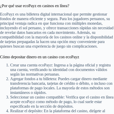
¿Por qué usar ecoPayz en casinos en línea?
EcoPayz es una billetera digital internacional que permite gestionar
fondos de manera eficiente y segura. Para los jugadores peruanos, su
principal ventaja radica en que funciona con múltiples monedas,
incluyendo el sol peruano, y ofrece transacciones rápidas sin necesidad
de revelar datos bancarios en cada movimiento. Además, su
compatibilidad con la mayoría de los casinos online y la disponibilidad
de tarjetas prepagadas la hacen una opción muy conveniente para
quienes buscan una experiencia de juego sin complicaciones.
Cómo depositar dinero en un casino con ecoPayz
Crear una cuenta ecoPayz: Ingresa a la página oficial y registra
una cuenta, verificando tu identidad con documentos válidos
según las normativas peruanas.
Agregar fondos a tu billetera: Puedes cargar dinero mediante
transferencia bancaria, tarjetas de crédito o débito, o incluso con
plataformas de pago locales. La mayoría de estos métodos son
instantáneos o rápidos.
Seleccionar un casino compatible: Verifica que el casino en línea
acepte ecoPayz como método de pago, lo cual suele estar
especificado en la sección de depósitos.
Realizar el depósito: En la plataforma del casino, dirígete al