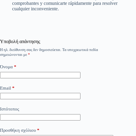
comprobantes y comunicarte rápidamente para resolver
cualquier inconveniente.
Υποβολή απάντησης
Η ηλ. διεύθυνση σας δεν δημοσιεύεται.
Τα υποχρεωτικά πεδία
σημειώνονται με
*
Όνομα
*
Email
*
Ιστότοπος
Προσθήκη σχόλιου
*