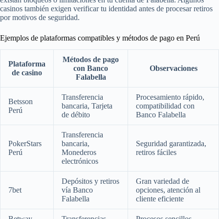
casinos también exigen verificar tu identidad antes de procesar retiros
por motivos de seguridad.
Ejemplos de plataformas compatibles y métodos de pago en Perú
Métodos de pago
Plataforma
con Banco
Observaciones
de casino
Falabella
Transferencia
Procesamiento rápido,
Betsson
bancaria, Tarjeta
compatibilidad con
Perú
de débito
Banco Falabella
Transferencia
PokerStars
bancaria,
Seguridad garantizada,
Perú
Monederos
retiros fáciles
electrónicos
Depósitos y retiros
Gran variedad de
7bet
vía Banco
opciones, atención al
Falabella
cliente eficiente
Betway
Transferencias
Procesos sencillos,