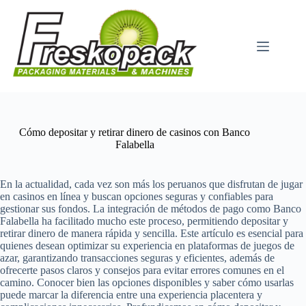
Μετάβαση
στο
περιεχόμενο
Cómo depositar y retirar dinero de casinos con Banco
Falabella
En la actualidad, cada vez son más los peruanos que disfrutan de jugar
en casinos en línea y buscan opciones seguras y confiables para
gestionar sus fondos. La integración de métodos de pago como Banco
Falabella ha facilitado mucho este proceso, permitiendo depositar y
retirar dinero de manera rápida y sencilla. Este artículo es esencial para
quienes desean optimizar su experiencia en plataformas de juegos de
azar, garantizando transacciones seguras y eficientes, además de
ofrecerte pasos claros y consejos para evitar errores comunes en el
camino. Conocer bien las opciones disponibles y saber cómo usarlas
puede marcar la diferencia entre una experiencia placentera y